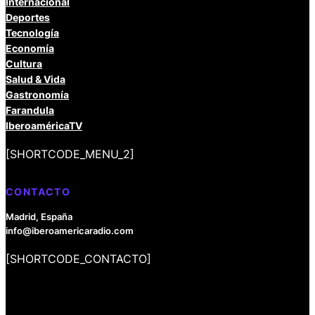
Internacional
Deportes
Tecnología
Economía
Cultura
Salud & Vida
Gastronomía
Farandula
IberoaméricaTV
[SHORTCODE_MENU_2]
CONTACTO
Madrid, España
info@iberoamericaradio.com
[SHORTCODE_CONTACTO]