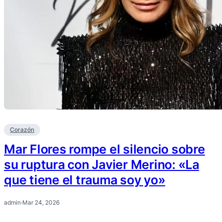
Corazón
Mar Flores rompe el silencio sobre
su ruptura con Javier Merino: «La
que tiene el trauma soy yo»
admin
·
Mar 24, 2026