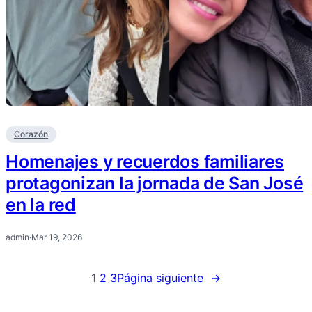
Corazón
Homenajes y recuerdos familiares
protagonizan la jornada de San José
en la red
admin
·
Mar 19, 2026
1
2
3
Página siguiente
→