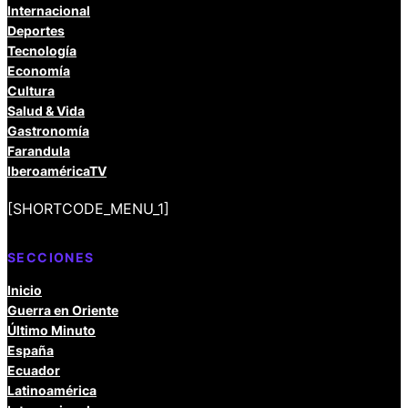
Internacional
Deportes
Tecnología
Economía
Cultura
Salud & Vida
Gastronomía
Farandula
IberoaméricaTV
[SHORTCODE_MENU_1]
SECCIONES
Inicio
Guerra en Oriente
Último Minuto
España
Ecuador
Latinoamérica