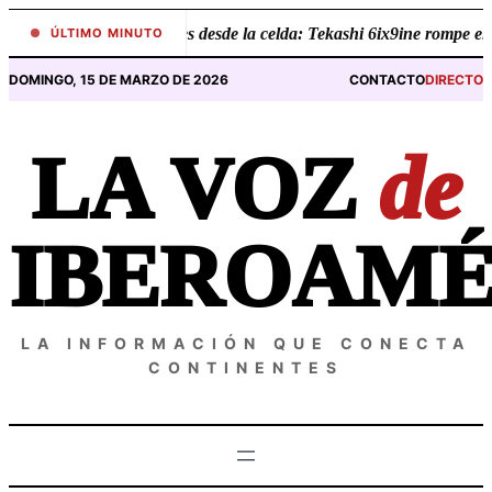
Saltar
•
Revelaciones desde la celda: Tekashi 6ix9ine rompe el silenc
ÚLTIMO MINUTO
al
contenido
DOMINGO, 15 DE MARZO DE 2026
CONTACTO
DIRECTO
LA VOZ
de
IBEROAMÉ
LA INFORMACIÓN QUE CONECTA
CONTINENTES