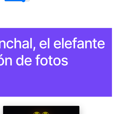
chal, el elefante
ón de fotos