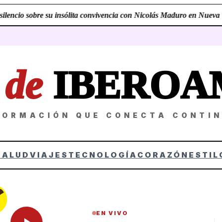
lencio sobre su insólita convivencia con Nicolás Maduro en Nueva Yo
Z
de
IBEROA
FORMACIÓN QUE CONECTA CONTI
SALUD
VIAJES
TECNOLOGÍA
CORAZÓN
ESTIL
EN VIVO