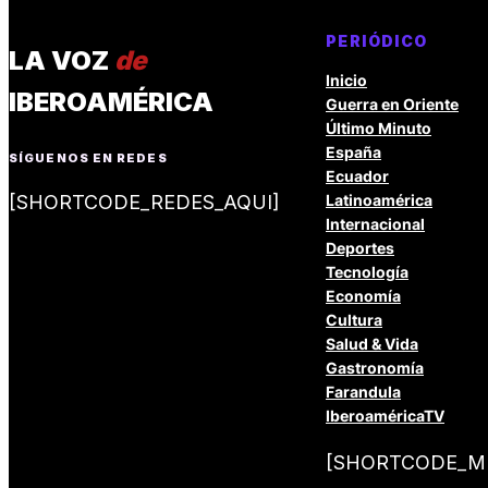
PERIÓDICO
LA VOZ
de
Inicio
IBEROAMÉRICA
Guerra en Oriente
Último Minuto
España
SÍGUENOS EN REDES
Ecuador
[SHORTCODE_REDES_AQUI]
Latinoamérica
Internacional
Deportes
Tecnología
Economía
Cultura
Salud & Vida
Gastronomía
Farandula
IberoaméricaTV
[SHORTCODE_ME