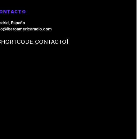
ONTACTO
drid, España
fo@iberoamericaradio.com
SHORTCODE_CONTACTO]