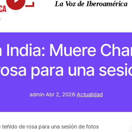
La Voz de Iberoamérica
a India: Muere Chan
rosa para una sesi
admin
·
Abr 2, 2026
·
Actualidad