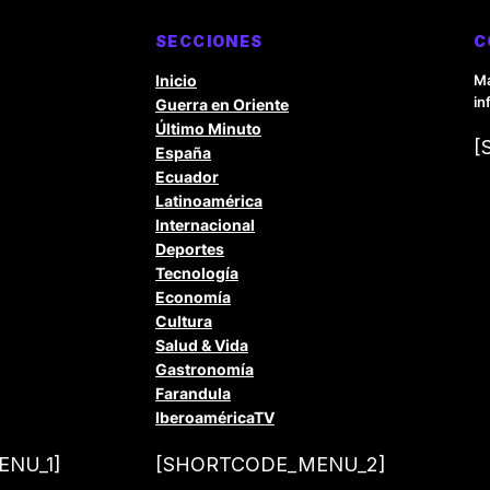
SECCIONES
C
Inicio
Ma
in
Guerra en Oriente
Último Minuto
[
España
Ecuador
Latinoamérica
Internacional
Deportes
Tecnología
Economía
Cultura
Salud & Vida
Gastronomía
Farandula
IberoaméricaTV
NU_1]
[SHORTCODE_MENU_2]