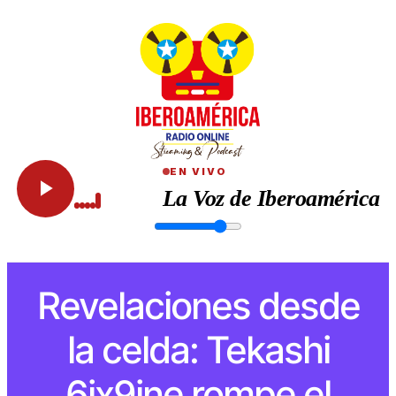
EN VIVO
La Voz de Iberoamérica
Revelaciones desde
la celda: Tekashi
6ix9ine rompe el