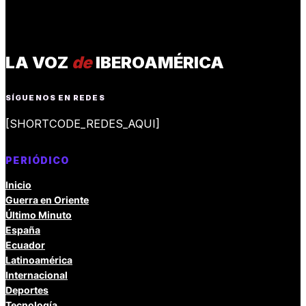
LA VOZ
de
IBEROAMÉRICA
SÍGUENOS EN REDES
[SHORTCODE_REDES_AQUI]
PERIÓDICO
Inicio
Guerra en Oriente
Último Minuto
España
Ecuador
Latinoamérica
Internacional
Deportes
Tecnología