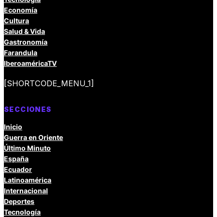
Economía
Cultura
Salud & Vida
Gastronomía
Farandula
IberoaméricaTV
[SHORTCODE_MENU_1]
SECCIONES
Inicio
Guerra en Oriente
Último Minuto
España
Ecuador
Latinoamérica
Internacional
Deportes
Tecnología