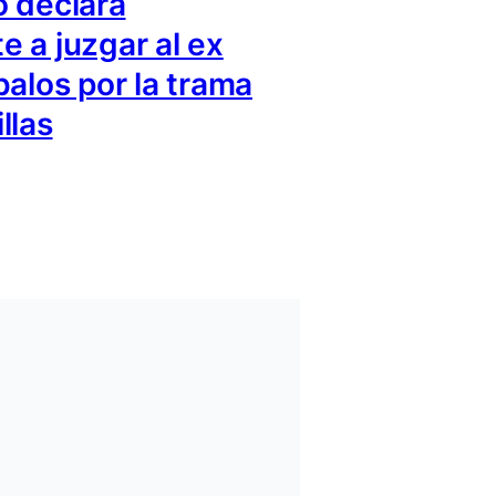
 declara
 a juzgar al ex
balos por la trama
llas