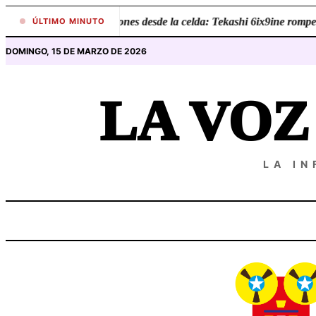
Saltar
•
Revelaciones desde la celda: Tekashi 6ix9ine rompe el
ÚLTIMO MINUTO
al
DOMINGO, 15 DE MARZO DE 2026
contenido
LA VO
LA I