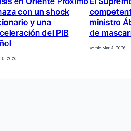
isis en Oriente Próximo
El Supremo
aza con un shock
competente
cionario y una
ministro Á
celeración del PIB
de mascari
ñol
admin
·
Mar 4, 2026
 6, 2026