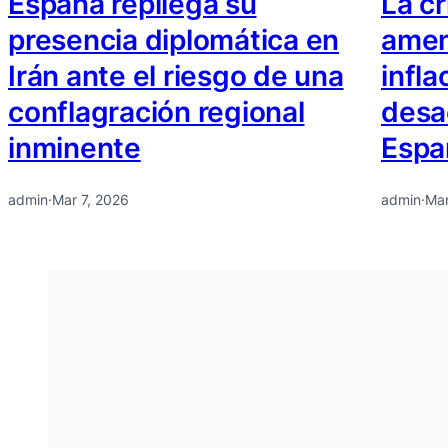
España repliega su
La cr
presencia diplomática en
amen
Irán ante el riesgo de una
infla
conflagración regional
desa
inminente
Espa
admin
·
Mar 7, 2026
admin
·
Mar