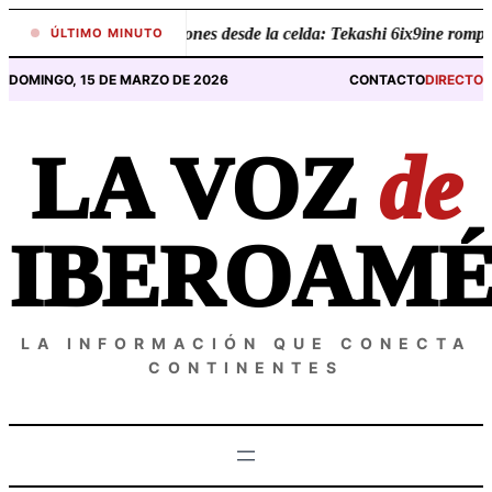
Saltar
•
Revelaciones desde la celda: Tekashi 6ix9ine rompe 
ÚLTIMO MINUTO
al
contenido
DOMINGO, 15 DE MARZO DE 2026
CONTACTO
DIRECTO
LA VOZ
de
IBEROAMÉ
LA INFORMACIÓN QUE CONECTA
CONTINENTES