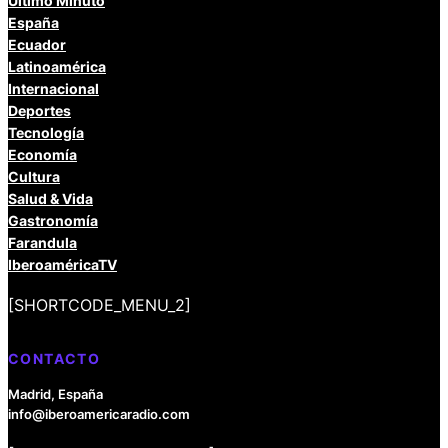
Último Minuto
España
Ecuador
Latinoamérica
Internacional
Deportes
Tecnología
Economía
Cultura
Salud & Vida
Gastronomía
Farandula
IberoaméricaTV
[SHORTCODE_MENU_2]
CONTACTO
Madrid, España
info@iberoamericaradio.com