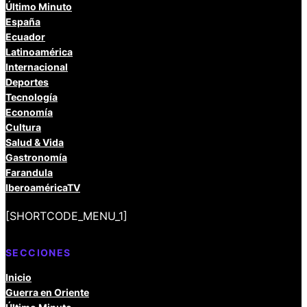
Último Minuto
España
Ecuador
Latinoamérica
Internacional
Deportes
Tecnología
Economía
Cultura
Salud & Vida
Gastronomía
Farandula
IberoaméricaTV
[SHORTCODE_MENU_1]
SECCIONES
Inicio
Guerra en Oriente