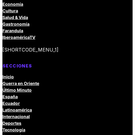
Economía
Cultura
Salud & Vida
Gastronomía
Farandula
IberoaméricaTV
[SHORTCODE_MENU_1]
SECCIONES
Inicio
Guerra en Oriente
Último Minuto
España
Ecuador
Latinoamérica
Internacional
Deportes
Tecnología