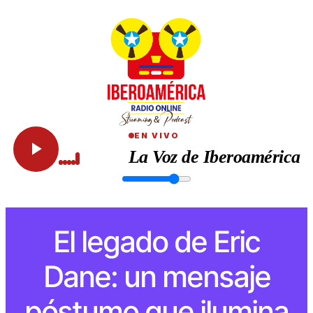
EN VIVO
La Voz de Iberoamérica
El legado de Eric
Dane: un mensaje
póstumo que ilumina