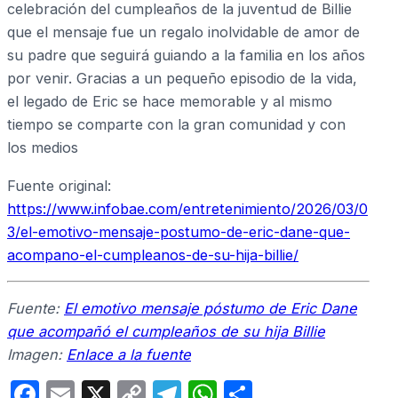
celebración del cumpleaños de la juventud de Billie
que el mensaje fue un regalo inolvidable de amor de
su padre que seguirá guiando a la familia en los años
por venir. Gracias a un pequeño episodio de la vida,
el legado de Eric se hace memorable y al mismo
tiempo se comparte con la gran comunidad y con
los medios
Fuente original:
https://www.infobae.com/entretenimiento/2026/03/0
3/el-emotivo-mensaje-postumo-de-eric-dane-que-
acompano-el-cumpleanos-de-su-hija-billie/
Fuente:
El emotivo mensaje póstumo de Eric Dane
que acompañó el cumpleaños de su hija Billie
Imagen:
Enlace a la fuente
F
E
X
C
T
W
C