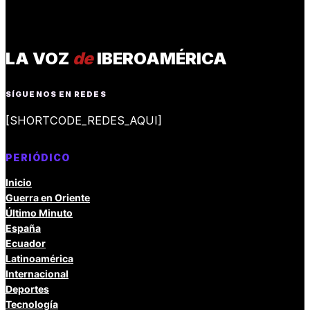
LA VOZ
de
IBEROAMÉRICA
SÍGUENOS EN REDES
[SHORTCODE_REDES_AQUI]
PERIÓDICO
Inicio
Guerra en Oriente
Último Minuto
España
Ecuador
Latinoamérica
Internacional
Deportes
Tecnología