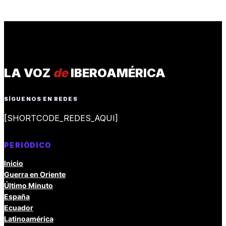
LA VOZ
de
IBEROAMÉRICA
SÍGUENOS EN REDES
[SHORTCODE_REDES_AQUI]
PERIÓDICO
Inicio
Guerra en Oriente
Último Minuto
España
Ecuador
Latinoamérica