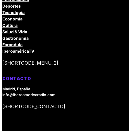
Deportes
Tecnología
Economía
Cultura
Salud & Vida
Gastronomía
Farandula
IberoaméricaTV
[SHORTCODE_MENU_2]
CONTACTO
Madrid, España
info@iberoamericaradio.com
[SHORTCODE_CONTACTO]