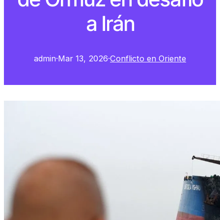
a Irán
admin
·
Mar 13, 2026
·
Conflicto en Oriente