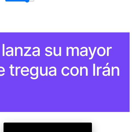
l lanza su mayor
e tregua con Irán