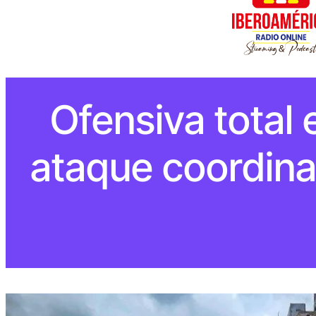
Ofensiva total 
ataque coordinad