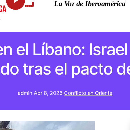
La Voz de Iberoamérica
en el Líbano: Israe
o tras el pacto d
admin
·
Abr 8, 2026
·
Conflicto en Oriente