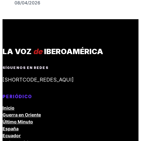
08/04/2026
LA VOZ
de
IBEROAMÉRICA
SÍGUENOS EN REDES
[SHORTCODE_REDES_AQUI]
PERIÓDICO
Inicio
Guerra en Oriente
Último Minuto
España
Ecuador