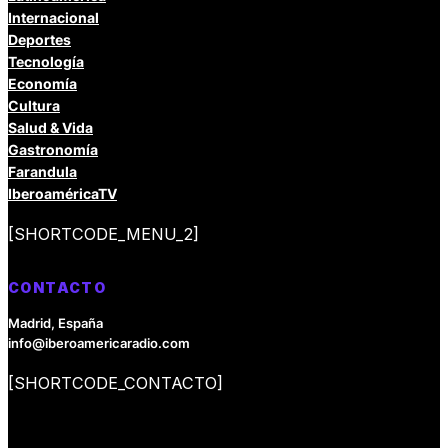
Internacional
Deportes
Tecnología
Economía
Cultura
Salud & Vida
Gastronomía
Farandula
IberoaméricaTV
[SHORTCODE_MENU_2]
CONTACTO
Madrid, España
info@iberoamericaradio.com
[SHORTCODE_CONTACTO]