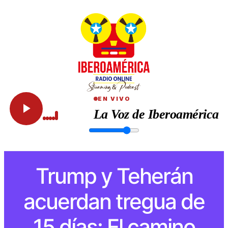
EN VIVO
La Voz de Iberoamérica
Trump y Teherán
acuerdan tregua de
15 días: El camino