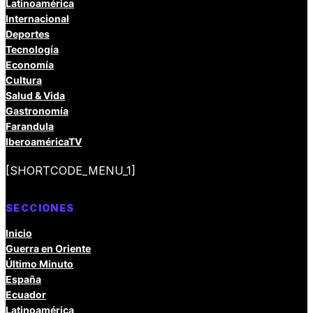
Latinoamérica
Internacional
Deportes
Tecnología
Economía
Cultura
Salud & Vida
Gastronomía
Farandula
IberoaméricaTV
[SHORTCODE_MENU_1]
SECCIONES
Inicio
Guerra en Oriente
Último Minuto
España
Ecuador
Latinoamérica