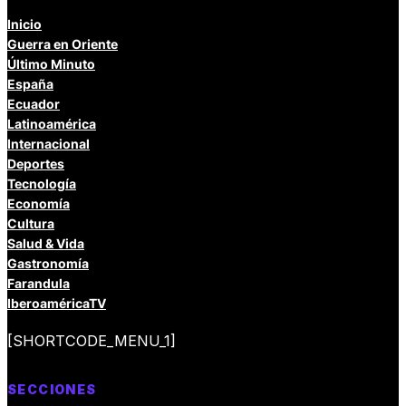
Inicio
Guerra en Oriente
Último Minuto
España
Ecuador
Latinoamérica
Internacional
Deportes
Tecnología
Economía
Cultura
Salud & Vida
Gastronomía
Farandula
IberoaméricaTV
[SHORTCODE_MENU_1]
SECCIONES