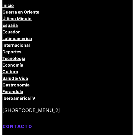
Inicio
Guerra en Oriente
Último Minuto
España
Ecuador
Latinoamérica
Internacional
Deportes
Tecnología
Economía
Cultura
Salud & Vida
Gastronomía
Farandula
IberoaméricaTV
[SHORTCODE_MENU_2]
CONTACTO