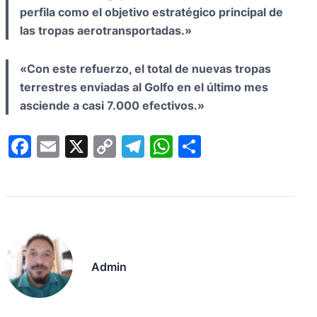
perfila como el objetivo estratégico principal de
las tropas aerotransportadas.»
«Con este refuerzo, el total de nuevas tropas
terrestres enviadas al Golfo en el último mes
asciende a casi 7.000 efectivos.»
F
E
X
C
T
W
C
a
m
o
el
h
o
c
ail
p
e
at
m
e
y
gr
s
p
b
Li
a
A
ar
o
n
m
p
tir
Admin
o
k
p
k