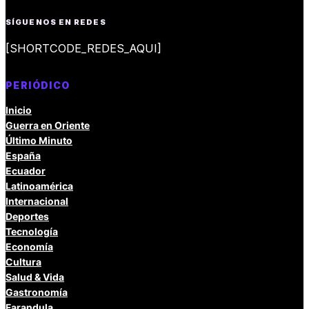
SÍGUENOS EN REDES
[SHORTCODE_REDES_AQUI]
PERIÓDICO
Inicio
Guerra en Oriente
Último Minuto
España
Ecuador
Latinoamérica
Internacional
Deportes
Tecnología
Economía
Cultura
Salud & Vida
Gastronomía
Farandula