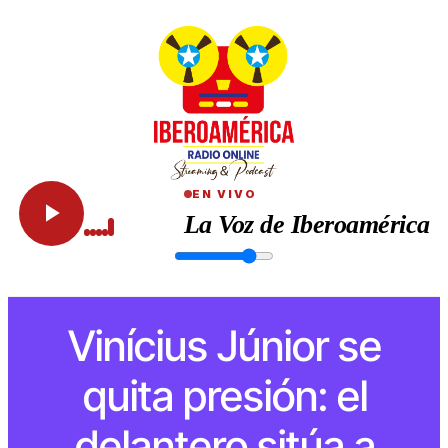
EN VIVO
La Voz de Iberoamérica
Vinícius Júnior se
quita presión: el
delantero sitúa a