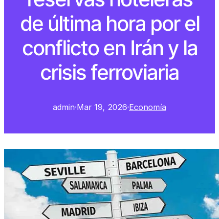
de última hora por el
conflicto en Irán y la
crisis ferroviaria
admin
·
Mar 19, 2026
·
Economía