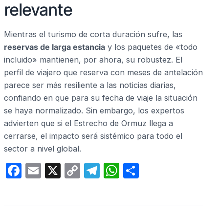
relevante
Mientras el turismo de corta duración sufre, las
reservas de larga estancia
y los paquetes de «todo
incluido» mantienen, por ahora, su robustez. El
perfil de viajero que reserva con meses de antelación
parece ser más resiliente a las noticias diarias,
confiando en que para su fecha de viaje la situación
se haya normalizado. Sin embargo, los expertos
advierten que si el Estrecho de Ormuz llega a
cerrarse, el impacto será sistémico para todo el
sector a nivel global.
F
E
X
C
T
W
C
a
m
o
el
h
o
c
ail
p
e
at
m
e
y
gr
s
p