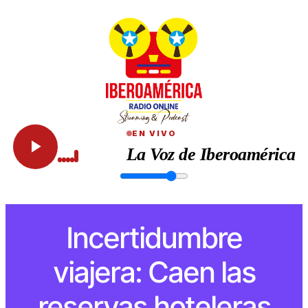
EN VIVO
La Voz de Iberoamérica
Incertidumbre
viajera: Caen las
reservas hoteleras