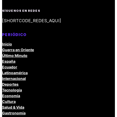
SÍGUENOS EN REDES
[SHORTCODE_REDES_AQUI]
PERIÓDICO
Inicio
Guerra en Oriente
Último Minuto
España
Ecuador
Latinoamérica
Internacional
Deportes
Tecnología
Economía
Cultura
Salud & Vida
Gastronomía