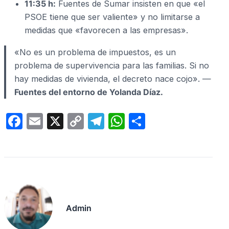
11:35 h:
Fuentes de Sumar insisten en que «el
PSOE tiene que ser valiente» y no limitarse a
medidas que «favorecen a las empresas».
«No es un problema de impuestos, es un
problema de supervivencia para las familias. Si no
hay medidas de vivienda, el decreto nace cojo». —
Fuentes del entorno de Yolanda Díaz.
F
E
X
C
T
W
C
a
m
o
el
h
o
c
ail
p
e
at
m
e
y
gr
s
p
b
Li
a
A
ar
o
n
m
p
tir
Admin
o
k
p