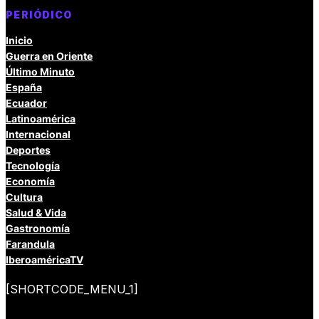
PERIÓDICO
Inicio
Guerra en Oriente
Último Minuto
España
Ecuador
Latinoamérica
Internacional
Deportes
Tecnología
Economía
Cultura
Salud & Vida
Gastronomía
Farandula
IberoaméricaTV
[SHORTCODE_MENU_1]