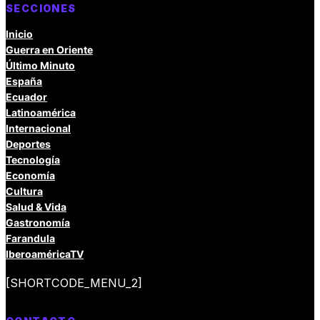
SECCIONES
Inicio
Guerra en Oriente
Último Minuto
España
Ecuador
Latinoamérica
Internacional
Deportes
Tecnología
Economía
Cultura
Salud & Vida
Gastronomía
Farandula
IberoaméricaTV
[SHORTCODE_MENU_2]