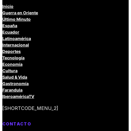
Inicio
Guerra en Oriente
Último Minuto
España
Ecuador
Latinoamérica
Internacional
Deportes
Tecnología
Economía
Cultura
Salud & Vida
Gastronomía
Farandula
IberoaméricaTV
[SHORTCODE_MENU_2]
CONTACTO