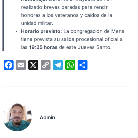
realizado breves paradas para rendir
honores a los veteranos y caídos de la
unidad militar.
Horario previsto:
La congregación de Mena
tiene prevista su salida procesional oficial a
las
19:25 horas
de este Jueves Santo.
F
E
X
C
T
W
C
a
m
o
el
h
o
c
ail
p
e
at
m
e
y
gr
s
p
b
Li
a
A
ar
o
n
m
p
tir
Admin
o
k
p
k