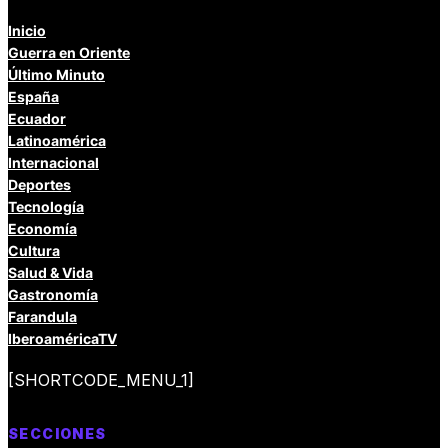
Inicio
Guerra en Oriente
Último Minuto
España
Ecuador
Latinoamérica
Internacional
Deportes
Tecnología
Economía
Cultura
Salud & Vida
Gastronomía
Farandula
IberoaméricaTV
[SHORTCODE_MENU_1]
SECCIONES