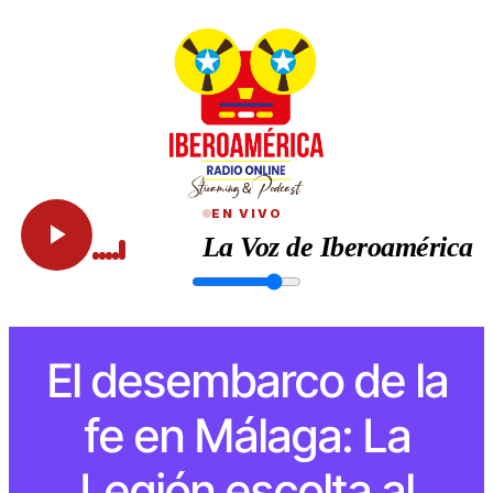
EN VIVO
La Voz de Iberoamérica
El desembarco de la
fe en Málaga: La
Legión escolta al