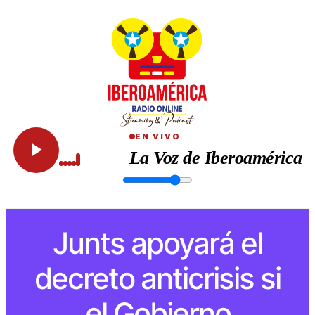
EN VIVO
La Voz de Iberoamérica
Junts apoyará el
decreto anticrisis si
el Gobierno