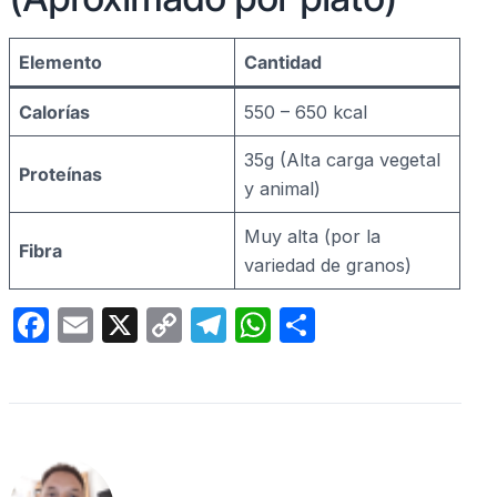
Elemento
Cantidad
Calorías
550 – 650 kcal
35g (Alta carga vegetal
Proteínas
y animal)
Muy alta (por la
Fibra
variedad de granos)
F
E
X
C
T
W
C
a
m
o
el
h
o
c
ail
p
e
at
m
e
y
gr
s
p
b
Li
a
A
ar