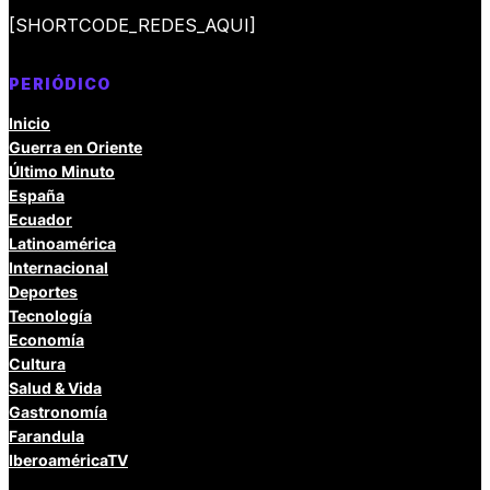
[SHORTCODE_REDES_AQUI]
PERIÓDICO
Inicio
Guerra en Oriente
Último Minuto
España
Ecuador
Latinoamérica
Internacional
Deportes
Tecnología
Economía
Cultura
Salud & Vida
Gastronomía
Farandula
IberoaméricaTV