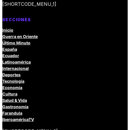
[SHORTCODE_MENU_1]
SECCIONES
Inicio
Guerra en Oriente
Último Minuto
España
Ecuador
Latinoamérica
Internacional
Deportes
Tecnología
Economía
Cultura
Salud & Vida
Gastronomía
Farandula
IberoaméricaTV