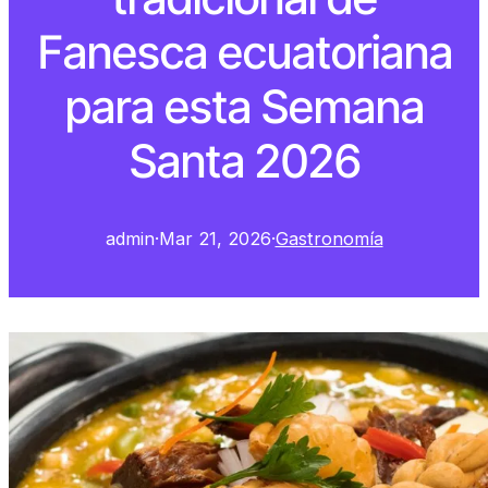
Fanesca ecuatoriana
para esta Semana
Santa 2026
admin
·
Mar 21, 2026
·
Gastronomía