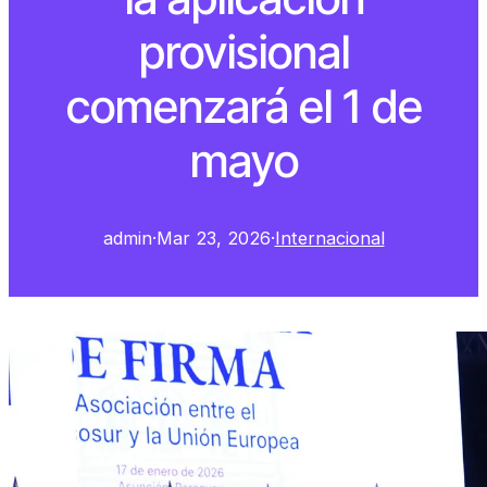
provisional
comenzará el 1 de
mayo
admin
·
Mar 23, 2026
·
Internacional