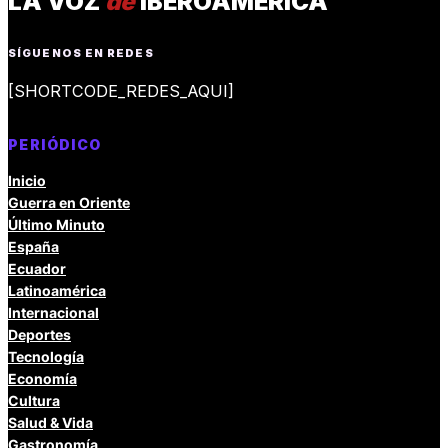
LA VOZ
de
IBEROAMÉRICA
SÍGUENOS EN REDES
[SHORTCODE_REDES_AQUI]
PERIÓDICO
Inicio
Guerra en Oriente
Último Minuto
España
Ecuador
Latinoamérica
Internacional
Deportes
Tecnología
Economía
Cultura
Salud & Vida
Gastronomía