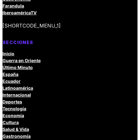
Farandula
IberoaméricaTV
[SHORTCODE_MENU_1]
SECCIONES
Inicio
Guerra en Oriente
Último Minuto
España
Ecuador
Latinoamérica
Internacional
Deportes
Tecnología
Economía
Cultura
Salud & Vida
Gastronomía