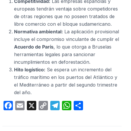
Competitividad:
Las empresas españolas y
europeas tendrán ventaja sobre competidores
de otras regiones que no poseen tratados de
libre comercio con el bloque sudamericano.
Normativa ambiental:
La aplicación provisional
incluye el compromiso vinculante de cumplir el
Acuerdo de París
, lo que otorga a Bruselas
herramientas legales para sancionar
incumplimientos en deforestación.
Hito logístico:
Se espera un incremento del
tráfico marítimo en los puertos del Atlántico y
el Mediterráneo a partir del segundo trimestre
del año.
F
E
X
C
T
W
C
a
m
o
el
h
o
c
ail
p
e
at
m