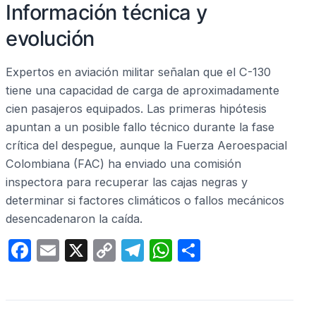
Información técnica y
evolución
Expertos en aviación militar señalan que el C-130
tiene una capacidad de carga de aproximadamente
cien pasajeros equipados. Las primeras hipótesis
apuntan a un posible fallo técnico durante la fase
crítica del despegue, aunque la Fuerza Aeroespacial
Colombiana (FAC) ha enviado una comisión
inspectora para recuperar las cajas negras y
determinar si factores climáticos o fallos mecánicos
desencadenaron la caída.
F
E
X
C
T
W
C
a
m
o
el
h
o
c
ail
p
e
at
m