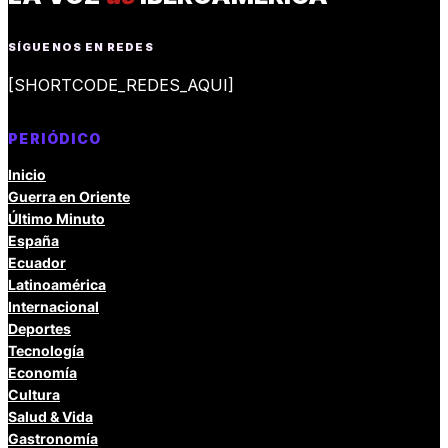
SÍGUENOS EN REDES
[SHORTCODE_REDES_AQUI]
PERIÓDICO
Inicio
Guerra en Oriente
Último Minuto
España
Ecuador
Latinoamérica
Internacional
Deportes
Tecnología
Economía
Cultura
Salud & Vida
Gastronomía