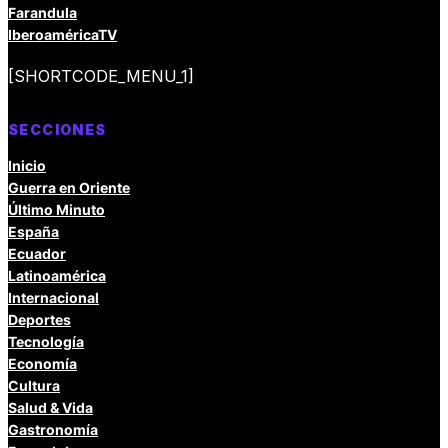
Farandula
IberoaméricaTV
[SHORTCODE_MENU_1]
SECCIONES
Inicio
Guerra en Oriente
Último Minuto
España
Ecuador
Latinoamérica
Internacional
Deportes
Tecnología
Economía
Cultura
Salud & Vida
Gastronomía