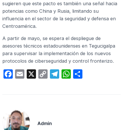
sugieren que este pacto es también una señal hacia
potencias como China y Rusia, limitando su
influencia en el sector de la seguridad y defensa en
Centroamérica.
A partir de mayo, se espera el despliegue de
asesores técnicos estadounidenses en Tegucigalpa
para supervisar la implementación de los nuevos
protocolos de ciberseguridad y control fronterizo.
F
E
X
C
T
W
C
a
m
o
el
h
o
c
ail
p
e
at
m
e
y
gr
s
p
b
Li
a
A
ar
o
n
m
p
tir
Admin
o
k
p