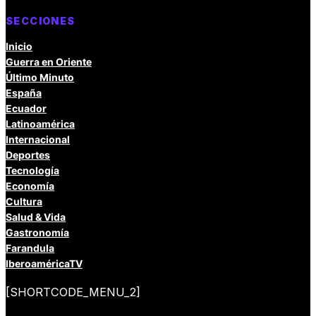
SECCIONES
Inicio
Guerra en Oriente
Último Minuto
España
Ecuador
Latinoamérica
Internacional
Deportes
Tecnología
Economía
Cultura
Salud & Vida
Gastronomía
Farandula
IberoaméricaTV
[SHORTCODE_MENU_2]