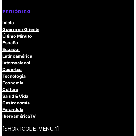
PERIÓDICO
Inicio
Guerra en Oriente
Último Minuto
España
Ecuador
Latinoamérica
Internacional
Deportes
Tecnología
Economía
Cultura
Salud & Vida
Gastronomía
Farandula
IberoaméricaTV
[SHORTCODE_MENU_1]