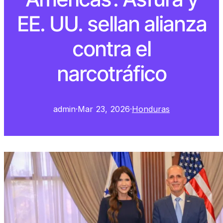
EE. UU. sellan alianza
contra el
narcotráfico
admin
·
Mar 23, 2026
·
Honduras