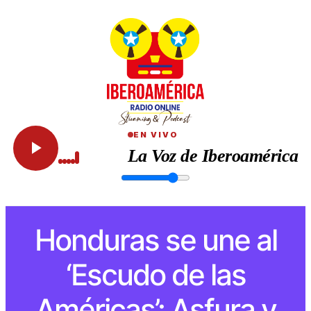
EN VIVO
La Voz de Iberoamérica
Honduras se une al
‘Escudo de las
Américas’: Asfura y