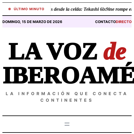
Saltar
•
Revelaciones desde la celda: Tekashi 6ix9ine rompe el silen
ÚLTIMO MINUTO
al
contenido
DOMINGO, 15 DE MARZO DE 2026
CONTACTO
DIRECTO
LA VOZ
de
IBEROAMÉ
LA INFORMACIÓN QUE CONECTA
CONTINENTES