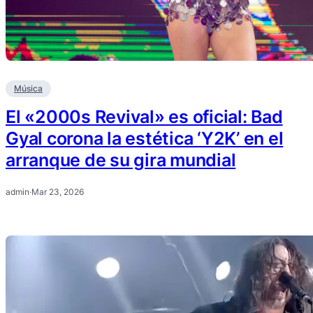
Música
El «2000s Revival» es oficial: Bad
Gyal corona la estética ‘Y2K’ en el
arranque de su gira mundial
admin
·
Mar 23, 2026