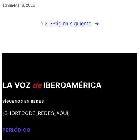
admin
·
Mar 8, 2026
1
2
3
Página siguiente
→
LA VOZ
de
IBEROAMÉRICA
SÍGUENOS EN REDES
[SHORTCODE_REDES_AQUI]
PERIÓDICO