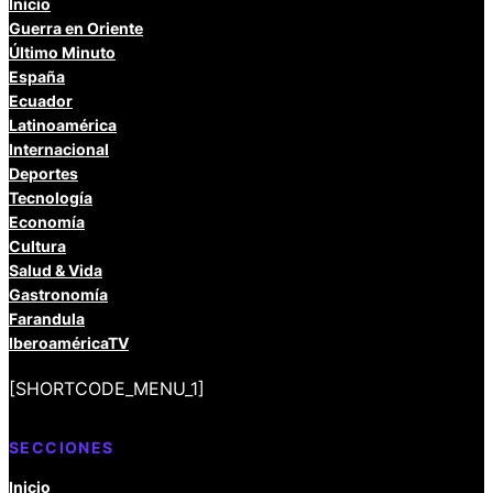
Inicio
Guerra en Oriente
Último Minuto
España
Ecuador
Latinoamérica
Internacional
Deportes
Tecnología
Economía
Cultura
Salud & Vida
Gastronomía
Farandula
IberoaméricaTV
[SHORTCODE_MENU_1]
SECCIONES
Inicio