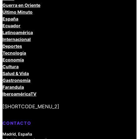
Guerra en Oriente
Último Minuto
España
Ecuador
Latinoamérica
Internacional
Deportes
Tecnología
Economía
Cultura
Salud & Vida
Gastronomía
Farandula
IberoaméricaTV
[SHORTCODE_MENU_2]
CONTACTO
Madrid, España