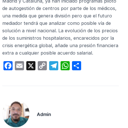
Madrid y Cataluña, ya han iniciado programas piloto
de autogestión de centros por parte de los médicos,
una medida que genera división pero que el futuro
mediador tendrá que analizar como posible vía de
solución a nivel nacional. La evolución de los precios
de los suministros hospitalarios, encarecidos por la
crisis energética global, añade una presión financiera
extra a cualquier posible acuerdo salarial.
F
E
X
C
T
W
C
a
m
o
el
h
o
c
ail
p
e
at
m
e
y
gr
s
p
b
Li
a
A
ar
o
n
m
p
tir
Admin
o
k
p