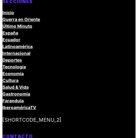
SECCIONES
Inicio
Guerra en Oriente
Último Minuto
España
Ecuador
Latinoamérica
Internacional
Deportes
Tecnología
Economía
Cultura
Salud & Vida
Gastronomía
Farandula
IberoaméricaTV
[SHORTCODE_MENU_2]
CONTACTO