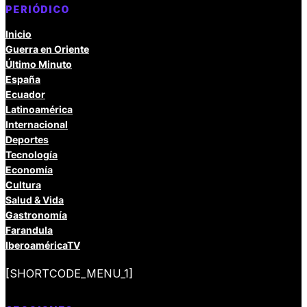
PERIÓDICO
Inicio
Guerra en Oriente
Último Minuto
España
Ecuador
Latinoamérica
Internacional
Deportes
Tecnología
Economía
Cultura
Salud & Vida
Gastronomía
Farandula
IberoaméricaTV
[SHORTCODE_MENU_1]