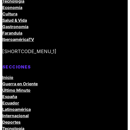
Tecnología
Economía
Cultura
Salud & Vida
Gastronomía
Farandula
IberoaméricaTV
[SHORTCODE_MENU_1]
SECCIONES
Inicio
Guerra en Oriente
Último Minuto
España
Ecuador
Latinoamérica
Internacional
Deportes
Tecnología