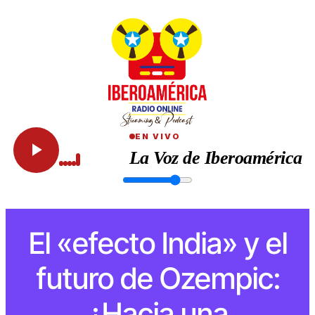
EN VIVO
La Voz de Iberoamérica
El «efecto India» y el
futuro de Ozempic:
¿Hacia una