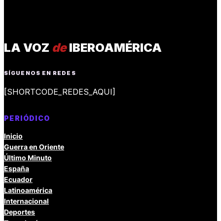
LA VOZ
de
IBEROAMÉRICA
SÍGUENOS EN REDES
[SHORTCODE_REDES_AQUI]
PERIÓDICO
Inicio
Guerra en Oriente
Último Minuto
España
Ecuador
Latinoamérica
Internacional
Deportes