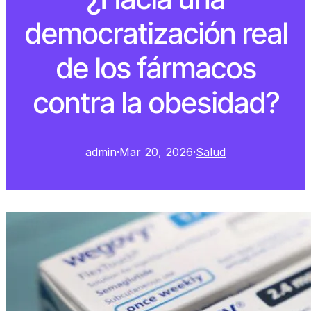
democratización real
de los fármacos
contra la obesidad?
admin
·
Mar 20, 2026
·
Salud