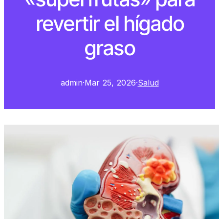
revertir el hígado
graso
admin
·
Mar 25, 2026
·
Salud