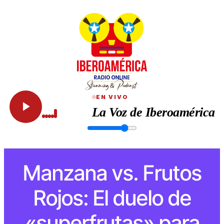
EN VIVO
La Voz de Iberoamérica
Manzana vs. Frutos
Rojos: El duelo de
«superfrutas» para