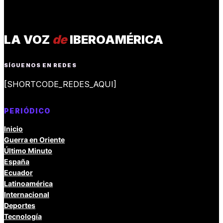
LA VOZ
de
IBEROAMÉRICA
SÍGUENOS EN REDES
[SHORTCODE_REDES_AQUI]
PERIÓDICO
Inicio
Guerra en Oriente
Último Minuto
España
Ecuador
Latinoamérica
Internacional
Deportes
Tecnología