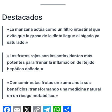
Destacados
«La manzana actúa como un filtro intestinal que
evita que la grasa de la dieta llegue al hígado ya
saturado.»
«Los frutos rojos son los antioxidantes más
potentes para frenar la inflamación del tejido
hepático dañado.»
«Consumir estas frutas en zumo anula sus
beneficios, transformando una medicina natural
en un riesgo metabólico.»
F
E
X
C
T
W
C