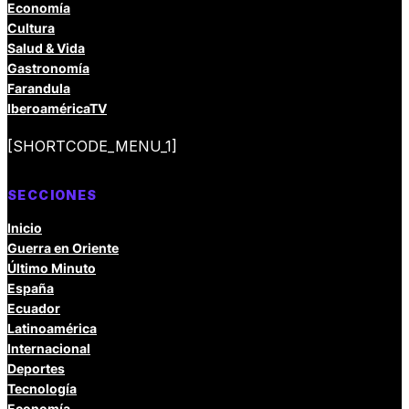
Economía
Cultura
Salud & Vida
Gastronomía
Farandula
IberoaméricaTV
[SHORTCODE_MENU_1]
SECCIONES
Inicio
Guerra en Oriente
Último Minuto
España
Ecuador
Latinoamérica
Internacional
Deportes
Tecnología
Economía