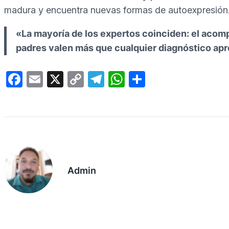
madura y encuentra nuevas formas de autoexpresión
«La mayoría de los expertos coinciden: el acom
padres valen más que cualquier diagnóstico ap
F
E
X
C
T
W
C
a
m
o
el
h
o
c
ail
p
e
at
m
e
y
gr
s
p
b
Li
a
A
ar
o
n
m
p
tir
Admin
o
k
p
k