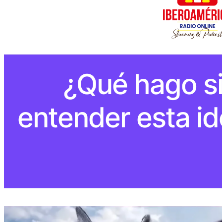
¿Qué hago si
entender esta id