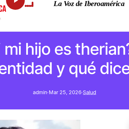
La Voz de Iberoamérica
 mi hijo es therian
entidad y qué dice 
admin
·
Mar 25, 2026
·
Salud