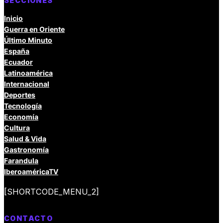
SECCIONES
Inicio
Guerra en Oriente
Último Minuto
España
Ecuador
Latinoamérica
Internacional
Deportes
Tecnología
Economía
Cultura
Salud & Vida
Gastronomía
Farandula
IberoaméricaTV
[SHORTCODE_MENU_2]
CONTACTO