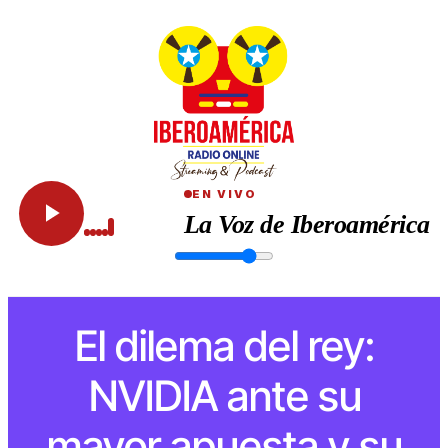
EN VIVO
La Voz de Iberoamérica
El dilema del rey:
NVIDIA ante su
mayor apuesta y su