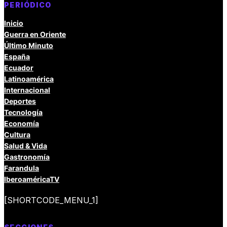
PERIÓDICO
Inicio
Guerra en Oriente
Último Minuto
España
Ecuador
Latinoamérica
Internacional
Deportes
Tecnología
Economía
Cultura
Salud & Vida
Gastronomía
Farandula
IberoaméricaTV
[SHORTCODE_MENU_1]