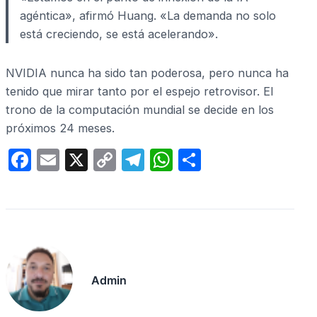
agéntica», afirmó Huang. «La demanda no solo
está creciendo, se está acelerando».
NVIDIA nunca ha sido tan poderosa, pero nunca ha
tenido que mirar tanto por el espejo retrovisor. El
trono de la computación mundial se decide en los
próximos 24 meses.
F
E
X
C
T
W
C
a
m
o
el
h
o
c
ail
p
e
at
m
e
y
gr
s
p
b
Li
a
A
ar
o
n
m
p
tir
Admin
o
k
p