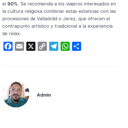
el
90%
. Se recomienda a los viajeros interesados en
la cultura religiosa combinar estas estancias con las
procesiones de Valladolid o Jerez, que ofrecen el
contrapunto artístico y tradicional a la experiencia
de relax.
F
E
X
C
T
W
C
a
m
o
el
h
o
c
ail
p
e
at
m
e
y
gr
s
p
b
Li
a
A
ar
o
n
m
p
tir
Admin
o
k
p
k