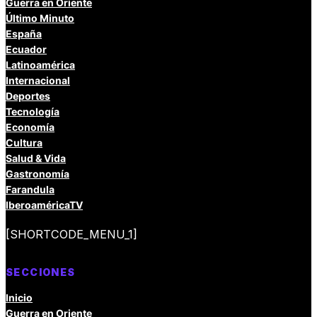
Guerra en Oriente
Último Minuto
España
Ecuador
Latinoamérica
Internacional
Deportes
Tecnología
Economía
Cultura
Salud & Vida
Gastronomía
Farandula
IberoaméricaTV
[SHORTCODE_MENU_1]
SECCIONES
Inicio
Guerra en Oriente