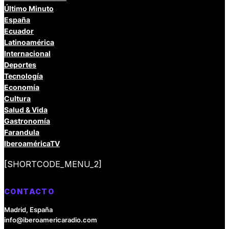
Último Minuto
España
Ecuador
Latinoamérica
Internacional
Deportes
Tecnología
Economía
Cultura
Salud & Vida
Gastronomía
Farandula
IberoaméricaTV
[SHORTCODE_MENU_2]
CONTACTO
Madrid, España
info@iberoamericaradio.com