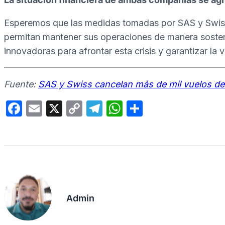
Esperemos que las medidas tomadas por SAS y Swiss 
permitan mantener sus operaciones de manera sosten
innovadoras para afrontar esta crisis y garantizar la v
Fuente:
SAS y Swiss cancelan más de mil vuelos d
F
E
X
C
T
W
C
a
m
o
el
h
o
c
ail
p
e
at
m
e
y
gr
s
p
b
Li
a
A
ar
o
n
m
p
tir
Admin
o
k
p
k