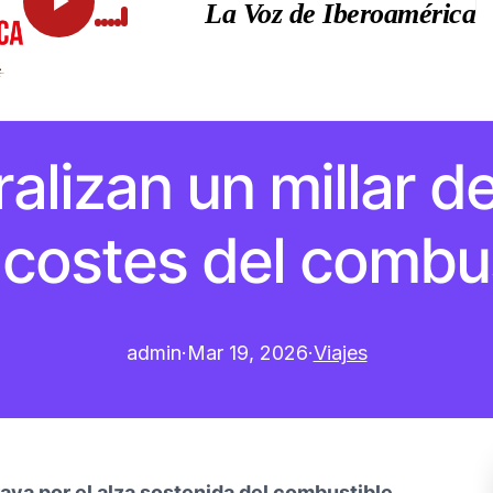
La Voz de Iberoamérica
alizan un millar de
 costes del combu
admin
·
Mar 19, 2026
·
Viajes
ava por el alza sostenida del combustible