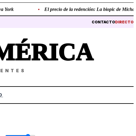
 York
•
El precio de la redención: La biopic de Michael J
CONTACTO
DIRECTO
MÉRICA
NENTES
O