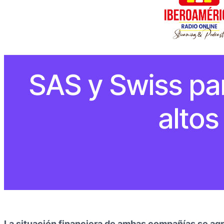
SAS y Swiss par
altos
La situación financiera de ambas compañías se agr