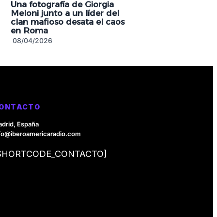
Una fotografía de Giorgia
Meloni junto a un líder del
clan mafioso desata el caos
en Roma
08/04/2026
ONTACTO
drid, España
fo@iberoamericaradio.com
SHORTCODE_CONTACTO]