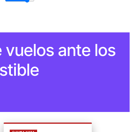
 vuelos ante los
stible