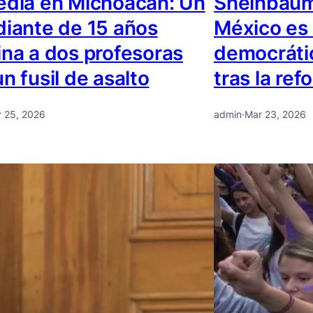
edia en Michoacán: Un
Sheinbaum
diante de 15 años
México es 
ina a dos profesoras
democráti
n fusil de asalto
tras la ref
 25, 2026
admin
·
Mar 23, 2026