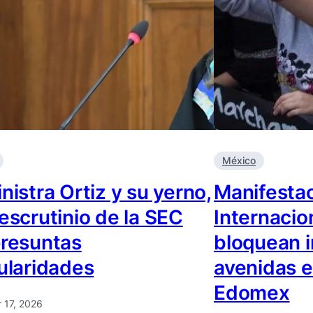
México
nistra Ortiz y su yerno,
Manifestac
escrutinio de la SEC
Internacio
presuntas
bloquean 
gularidades
avenidas 
Edomex
 17, 2026