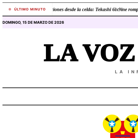
Saltar
•
Revelaciones desde la celda: Tekashi 6ix9ine rompe e
ÚLTIMO MINUTO
al
DOMINGO, 15 DE MARZO DE 2026
contenido
LA VO
LA I