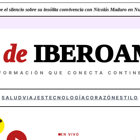
l silencio sobre su insólita convivencia con Nicolás Maduro en Nuev
Z
de
IBEROA
NFORMACIÓN QUE CONECTA CONTIN
SALUD
VIAJES
TECNOLOGÍA
CORAZÓN
ESTILO
EN VIVO