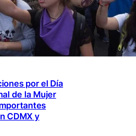
iones por el Día
nal de la Mujer
importantes
en CDMX y