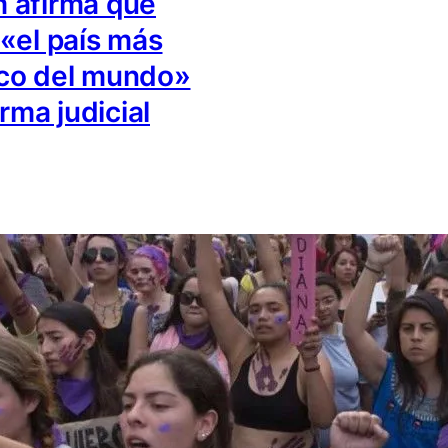
 afirma que
«el país más
co del mundo»
orma judicial