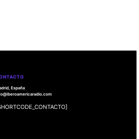
ONTACTO
drid, España
fo@iberoamericaradio.com
SHORTCODE_CONTACTO]