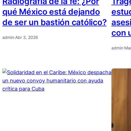
Radiografía de la fe: ¿Por
Trag
qué México está dejando
estu
de ser un bastión católico?
ases
con u
admin
·
Abr 3, 2026
admin
·
Mar