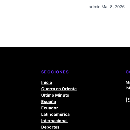
admin
·
Mar 8, 2026
SECCIONES
C
Inicio
Ma
in
Guerra en Oriente
Último Minuto
[
España
Ecuador
Latinoamérica
Internacional
Deportes