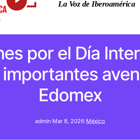
La Voz de Iberoamérica
es por el Día Inter
 importantes ave
Edomex
admin
·
Mar 8, 2026
·
México