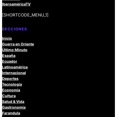
IberoaméricaTV
[SHORTCODE_MENU_1]
SECCIONES
Inicio
Guerra en Oriente
Último Minuto
España
Ecuador
Latinoamérica
Internacional
Deportes
Tecnología
Economía
Cultura
Salud & Vida
Gastronomía
Farandula