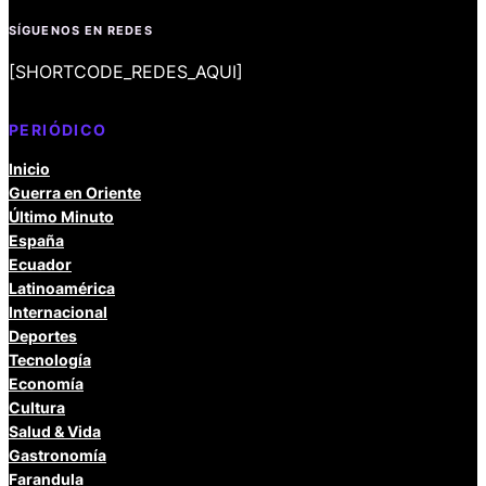
SÍGUENOS EN REDES
[SHORTCODE_REDES_AQUI]
PERIÓDICO
Inicio
Guerra en Oriente
Último Minuto
España
Ecuador
Latinoamérica
Internacional
Deportes
Tecnología
Economía
Cultura
Salud & Vida
Gastronomía
Farandula