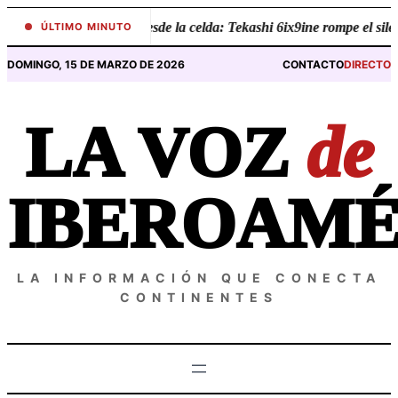
Saltar
•
Revelaciones desde la celda: Tekashi 6ix9ine rompe el silenc
ÚLTIMO MINUTO
al
contenido
DOMINGO, 15 DE MARZO DE 2026
CONTACTO
DIRECTO
LA VOZ
de
IBEROAMÉ
LA INFORMACIÓN QUE CONECTA
CONTINENTES