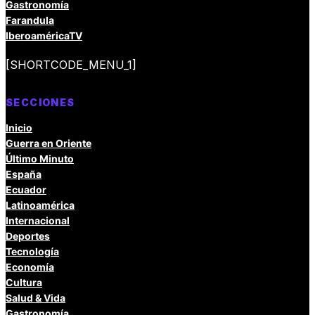
Gastronomía
Farandula
IberoaméricaTV
[SHORTCODE_MENU_1]
SECCIONES
Inicio
Guerra en Oriente
Último Minuto
España
Ecuador
Latinoamérica
Internacional
Deportes
Tecnología
Economía
Cultura
Salud & Vida
Gastronomía