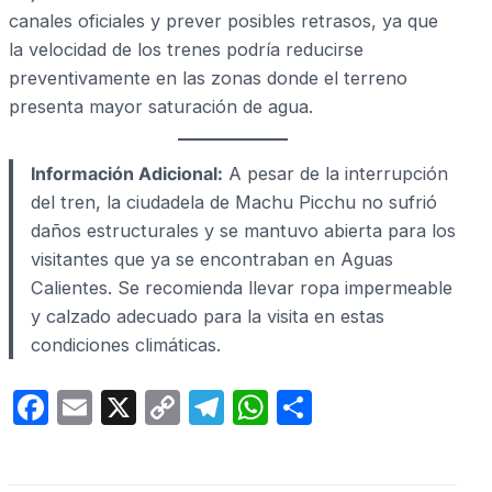
canales oficiales y prever posibles retrasos, ya que
la velocidad de los trenes podría reducirse
preventivamente en las zonas donde el terreno
presenta mayor saturación de agua.
Información Adicional:
A pesar de la interrupción
del tren, la ciudadela de Machu Picchu no sufrió
daños estructurales y se mantuvo abierta para los
visitantes que ya se encontraban en Aguas
Calientes. Se recomienda llevar ropa impermeable
y calzado adecuado para la visita en estas
condiciones climáticas.
F
E
X
C
T
W
C
a
m
o
el
h
o
c
ail
p
e
at
m