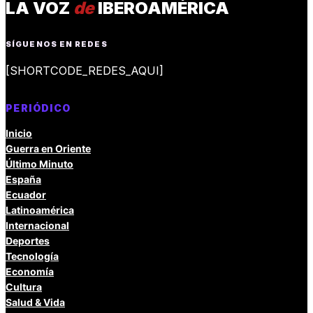
LA VOZ
de
IBEROAMÉRICA
SÍGUENOS EN REDES
[SHORTCODE_REDES_AQUI]
PERIÓDICO
Inicio
Guerra en Oriente
Último Minuto
España
Ecuador
Latinoamérica
Internacional
Deportes
Tecnología
Economía
Cultura
Salud & Vida