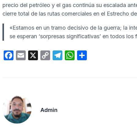
precio del petróleo y el gas continúa su escalada an
cierre total de las rutas comerciales en el Estrecho d
«Estamos en un tramo decisivo de la guerra; la int
se esperan ‘sorpresas significativas’ en todos los 
F
E
X
C
T
W
C
a
m
o
el
h
o
c
ail
p
e
at
m
e
y
gr
s
p
b
Li
a
A
ar
o
n
m
p
tir
Admin
o
k
p
k