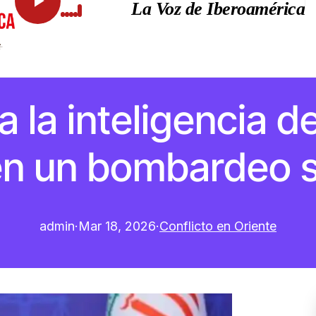
La Voz de Iberoamérica
 la inteligencia d
 en un bombardeo 
admin
·
Mar 18, 2026
·
Conflicto en Oriente