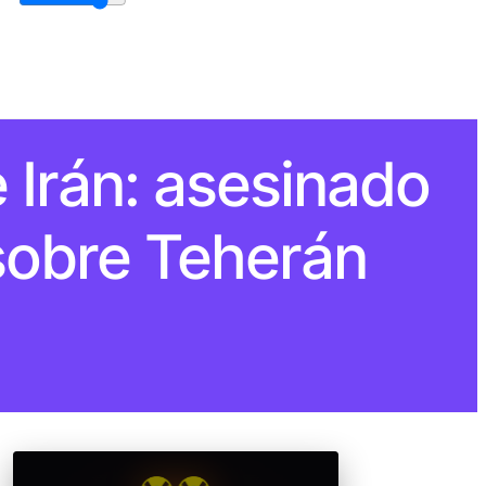
e Irán: asesinado
sobre Teherán