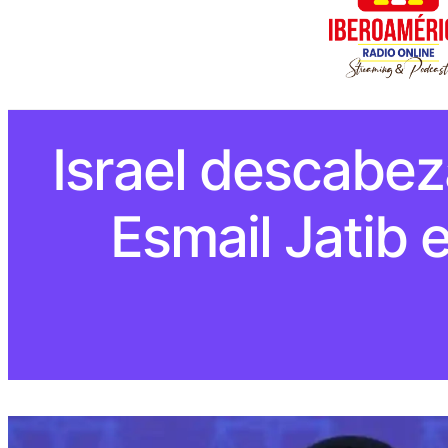
Israel descabeza
Esmail Jatib