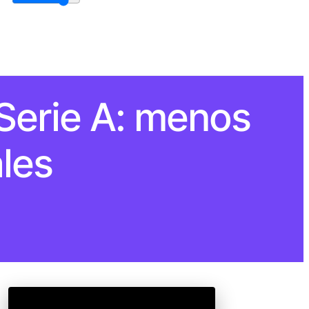
 Serie A: menos
ales