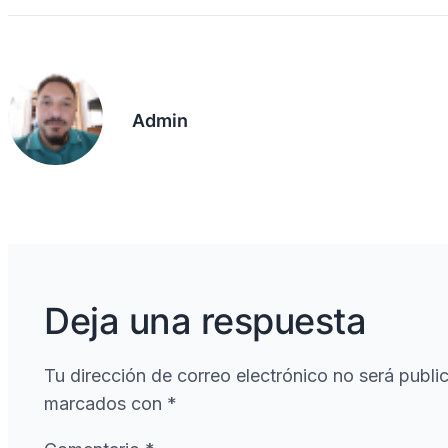
c
ail
p
e
at
m
e
y
gr
s
p
b
Li
a
A
ar
o
n
m
p
tir
Admin
o
k
p
k
Deja una respuesta
Tu dirección de correo electrónico no será publi
marcados con
*