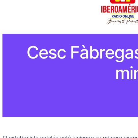
Cesc Fàbregas,
min
El exfutbolista catalán está viviendo su primera expe