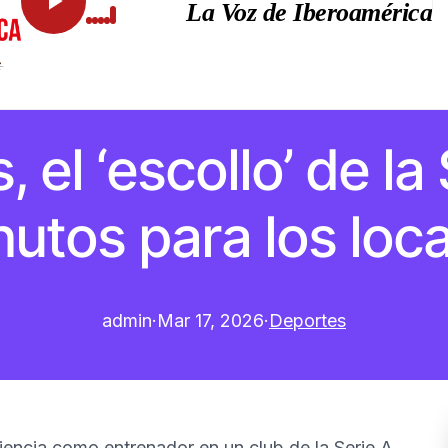
La Voz de Iberoamérica
 el ‘escollo’ de la
utos para los loc
admin
·
Mar 17, 2026
·
Deportes
riencia como entrenador en un club de la Serie A.