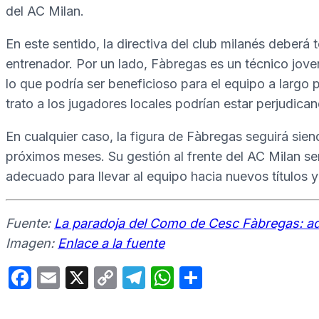
del AC Milan.
En este sentido, la directiva del club milanés deberá 
entrenador. Por un lado, Fàbregas es un técnico joven
lo que podría ser beneficioso para el equipo a largo p
trato a los jugadores locales podrían estar perjudica
En cualquier caso, la figura de Fàbregas seguirá sien
próximos meses. Su gestión al frente del AC Milan ser
adecuado para llevar al equipo hacia nuevos títulos y
Fuente:
La paradoja del Como de Cesc Fàbregas: adali
Imagen:
Enlace a la fuente
F
E
X
C
T
W
C
a
m
o
el
h
o