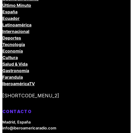
Último Minuto
España
Ecuador
Latinoamérica
Internacional
Deportes
Tecnología
Economía
Cultura
Salud & Vida
Gastronomía
Farandula
IberoaméricaTV
[SHORTCODE_MENU_2]
CONTACTO
Madrid, España
info@iberoamericaradio.com