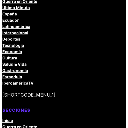
Guerra en Oriente
Último Minuto
España
Ecuador
Latinoamérica
Internacional
Deportes
Tecnología
Economía
Cultura
Salud & Vida
Gastronomía
Farandula
IberoaméricaTV
[SHORTCODE_MENU_1]
SECCIONES
Inicio
Guerra en Oriente