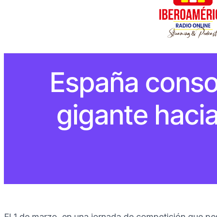
España consol
gigante haci
El 1 de marzo, en una jornada de competición que p