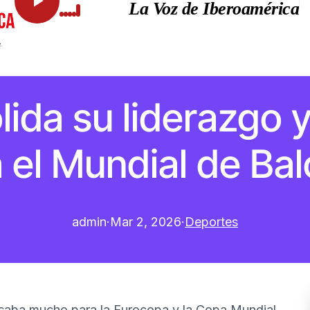
La Voz de Iberoamérica
ida su liderazgo
a el Mundial de Ba
admin
·
Mar 2, 2026
·
Deportes
esaba mucho para la Eurocopa y la Copa Mundial,