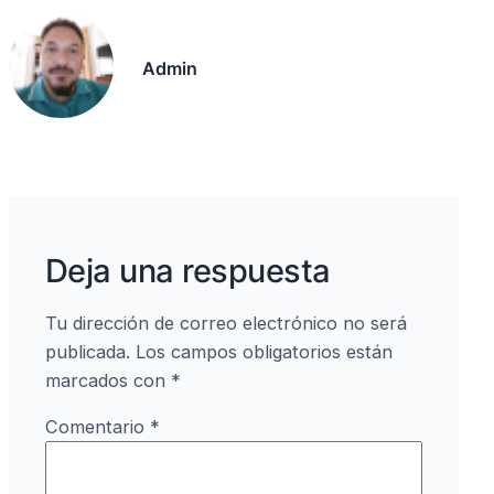
b
Li
a
A
ar
o
n
m
p
tir
Admin
o
k
p
k
Deja una respuesta
Tu dirección de correo electrónico no será
publicada.
Los campos obligatorios están
marcados con
*
Comentario
*