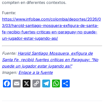
compiten en diferentes contextos.
Fuente:
https://www.infobae.com/colombia/deportes/2026/0
3/03/harold-santiago-mosquera-exfigura-de-santa-
fe-recibio-fuertes-criticas-en-paraguay-no-puede-
un-jugador-estar-jugando-asi/
Fuente:
Harold Santiago Mosquera, exfigura de
Santa Fe, recibió fuertes críticas en Paraguay: “No
puede un jugador estar jugando así”
Imagen:
Enlace a la fuente
F
E
X
C
T
W
C
a
m
o
el
h
o
c
ail
p
e
at
m
e
y
gr
s
p