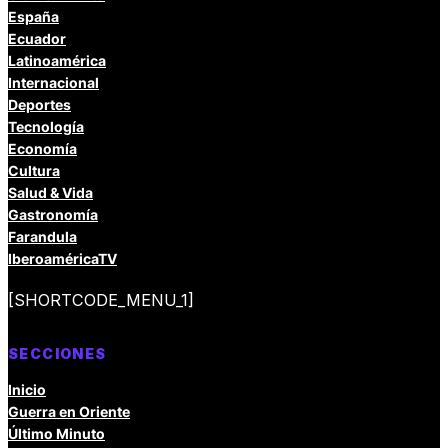
España
Ecuador
Latinoamérica
Internacional
Deportes
Tecnología
Economía
Cultura
Salud & Vida
Gastronomía
Farandula
IberoaméricaTV
[SHORTCODE_MENU_1]
SECCIONES
Inicio
Guerra en Oriente
Último Minuto