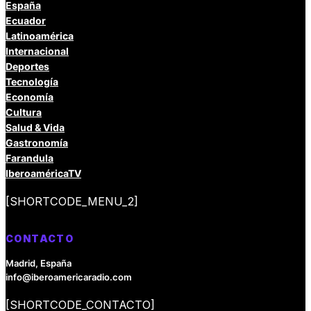
España
Ecuador
Latinoamérica
Internacional
Deportes
Tecnología
Economía
Cultura
Salud & Vida
Gastronomía
Farandula
IberoaméricaTV
[SHORTCODE_MENU_2]
CONTACTO
Madrid, España
info@iberoamericaradio.com
[SHORTCODE_CONTACTO]