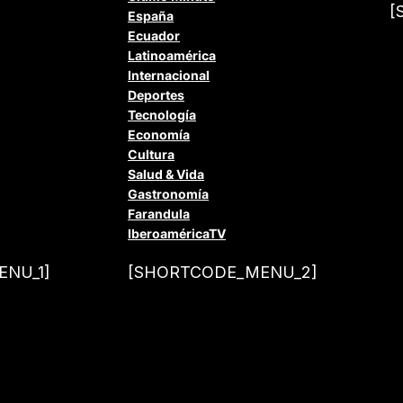
[
España
Ecuador
Latinoamérica
Internacional
Deportes
Tecnología
Economía
Cultura
Salud & Vida
Gastronomía
Farandula
IberoaméricaTV
NU_1]
[SHORTCODE_MENU_2]