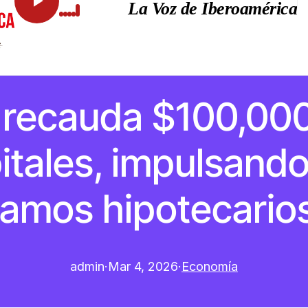
La Voz de Iberoamérica
recauda $100,000 
tales, impulsando
tamos hipotecario
admin
·
Mar 4, 2026
·
Economía