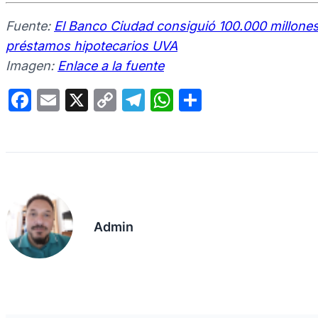
Fuente:
El Banco Ciudad consiguió 100.000 millones
préstamos hipotecarios UVA
Imagen:
Enlace a la fuente
F
E
X
C
T
W
C
a
m
o
el
h
o
c
ail
p
e
at
m
e
y
gr
s
p
b
Li
a
A
ar
o
n
m
p
tir
Admin
o
k
p
k