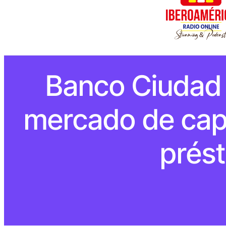
Banco Ciudad 
mercado de capi
prés