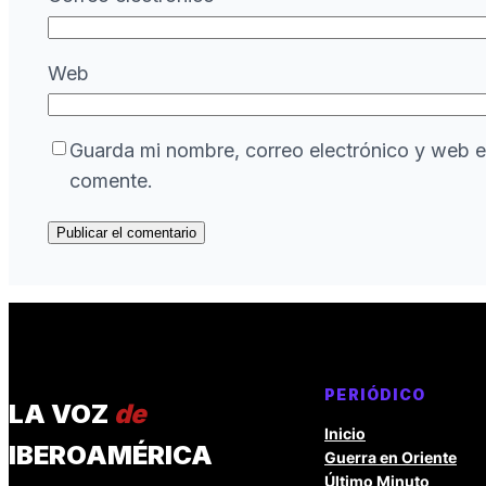
Web
Guarda mi nombre, correo electrónico y web e
comente.
PERIÓDICO
LA VOZ
de
Inicio
IBEROAMÉRICA
Guerra en Oriente
Último Minuto