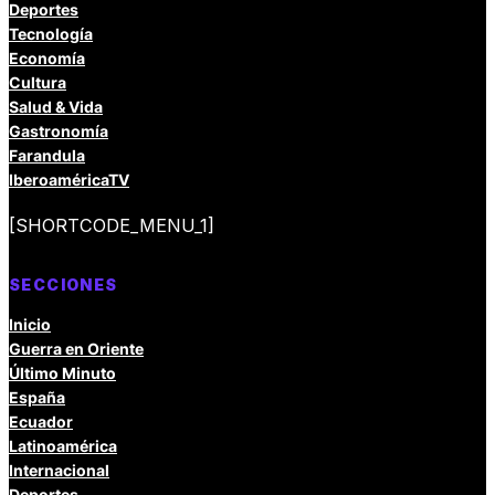
Deportes
Tecnología
Economía
Cultura
Salud & Vida
Gastronomía
Farandula
IberoaméricaTV
[SHORTCODE_MENU_1]
SECCIONES
Inicio
Guerra en Oriente
Último Minuto
España
Ecuador
Latinoamérica
Internacional
Deportes