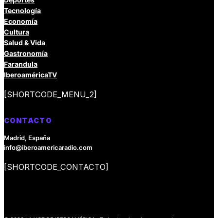
Tecnología
Economía
Cultura
Salud & Vida
Gastronomía
Farandula
IberoaméricaTV
[SHORTCODE_MENU_2]
CONTACTO
Madrid, España
info@iberoamericaradio.com
[SHORTCODE_CONTACTO]