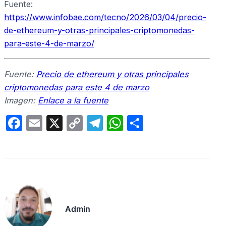
Fuente:
https://www.infobae.com/tecno/2026/03/04/precio-
de-ethereum-y-otras-principales-criptomonedas-
para-este-4-de-marzo/
Fuente:
Precio de ethereum y otras principales
criptomonedas para este 4 de marzo
Imagen:
Enlace a la fuente
F
E
X
C
T
W
C
a
m
o
el
h
o
c
ail
p
e
at
m
e
y
gr
s
p
b
Li
a
A
ar
o
n
m
p
tir
Admin
o
k
p