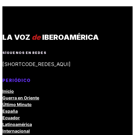
LA VOZ
de
IBEROAMÉRICA
SÍGUENOS EN REDES
[SHORTCODE_REDES_AQUI]
PERIÓDICO
Inicio
Guerra en Oriente
Último Minuto
España
Ecuador
Latinoamérica
Internacional