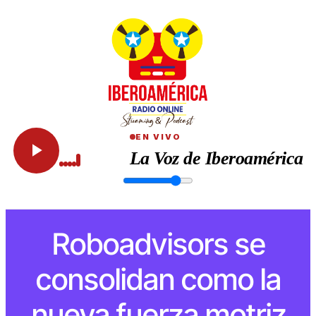
EN VIVO
La Voz de Iberoamérica
Roboadvisors se
consolidan como la
nueva fuerza motriz