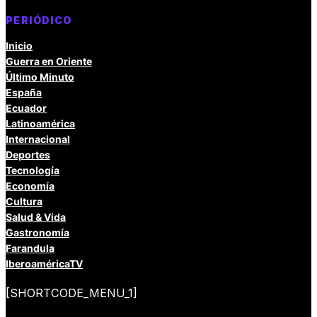
PERIÓDICO
Inicio
Guerra en Oriente
Último Minuto
España
Ecuador
Latinoamérica
Internacional
Deportes
Tecnología
Economía
Cultura
Salud & Vida
Gastronomía
Farandula
IberoaméricaTV
[SHORTCODE_MENU_1]