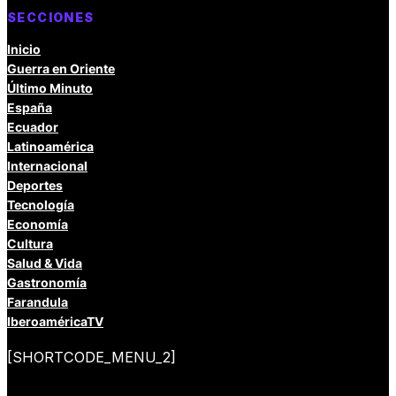
SECCIONES
Inicio
Guerra en Oriente
Último Minuto
España
Ecuador
Latinoamérica
Internacional
Deportes
Tecnología
Economía
Cultura
Salud & Vida
Gastronomía
Farandula
IberoaméricaTV
[SHORTCODE_MENU_2]