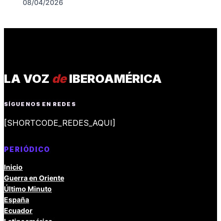
08/04/2026
LA VOZ
de
IBEROAMÉRICA
SÍGUENOS EN REDES
[SHORTCODE_REDES_AQUI]
PERIÓDICO
Inicio
Guerra en Oriente
Último Minuto
España
Ecuador