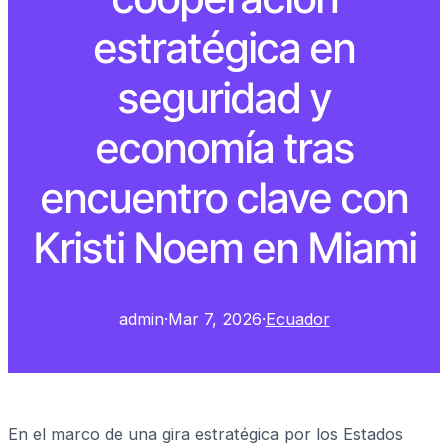
estratégica en
seguridad y
economía tras
encuentro clave con
Kristi Noem en Miami
admin
·
Mar 7, 2026
·
Ecuador
En el marco de una gira estratégica por los Estados