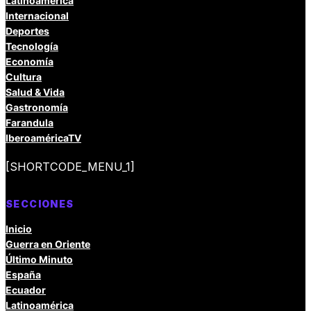
Latinoamérica
Internacional
Deportes
Tecnología
Economía
Cultura
Salud & Vida
Gastronomía
Farandula
IberoaméricaTV
[SHORTCODE_MENU_1]
SECCIONES
Inicio
Guerra en Oriente
Último Minuto
España
Ecuador
Latinoamérica