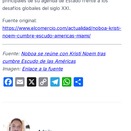
principales de su agenda de Estado frente a los
desafíos globales del siglo XXI.
Fuente original:
https://www.elcomercio.com/actualidad/noboa-kristi-
noem-cumbre-escudo-americas-miami/
Fuente:
Noboa se reúne con Kristi Noem tras
cumbre Escudo de las Américas
Imagen:
Enlace a la fuente
F
E
X
C
T
W
C
a
m
o
el
h
o
c
ail
p
e
at
m
e
y
gr
s
p
b
Li
a
A
ar
o
n
m
p
tir