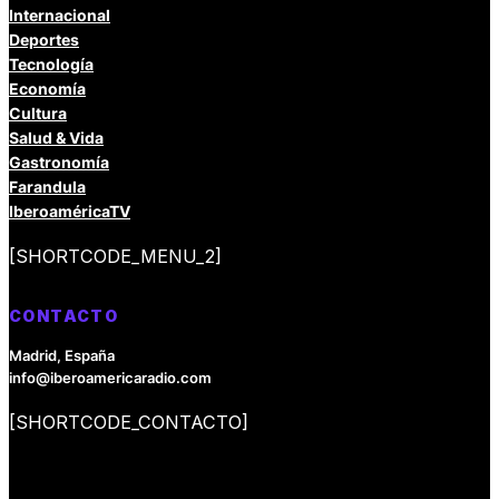
Internacional
Deportes
Tecnología
Economía
Cultura
Salud & Vida
Gastronomía
Farandula
IberoaméricaTV
[SHORTCODE_MENU_2]
CONTACTO
Madrid, España
info@iberoamericaradio.com
[SHORTCODE_CONTACTO]