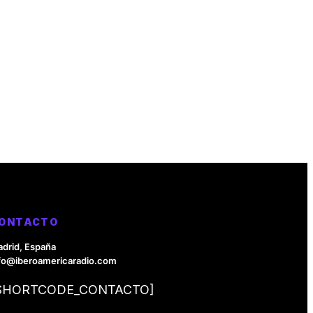
ONTACTO
drid, España
fo@iberoamericaradio.com
SHORTCODE_CONTACTO]