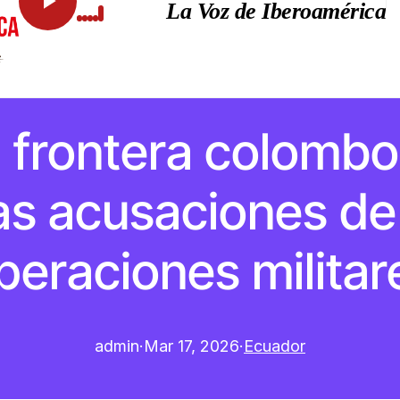
La Voz de Iberoamérica
la frontera colomb
as acusaciones d
peraciones militar
admin
·
Mar 17, 2026
·
Ecuador