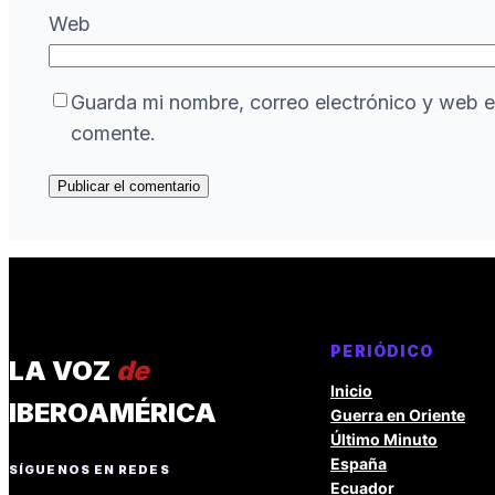
Web
Guarda mi nombre, correo electrónico y web e
comente.
PERIÓDICO
LA VOZ
de
Inicio
IBEROAMÉRICA
Guerra en Oriente
Último Minuto
España
SÍGUENOS EN REDES
Ecuador