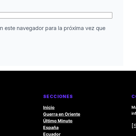
n este navegador para la próxima vez que
SECCIONES
C
Inicio
Ma
in
Guerra en Oriente
Último Minuto
[
España
Ecuador