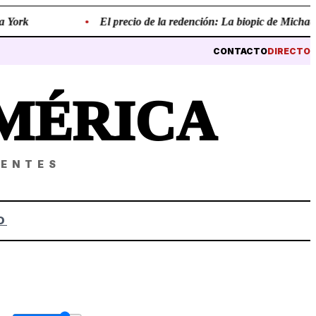
ork
•
El precio de la redención: La biopic de Michael Jac
CONTACTO
DIRECTO
MÉRICA
NENTES
O