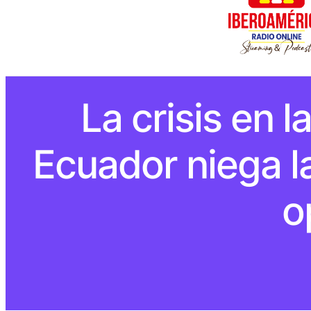
La crisis en 
Ecuador niega l
o