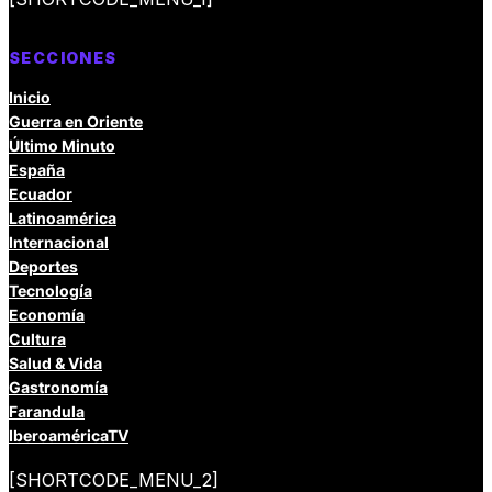
SECCIONES
Inicio
Guerra en Oriente
Último Minuto
España
Ecuador
Latinoamérica
Internacional
Deportes
Tecnología
Economía
Cultura
Salud & Vida
Gastronomía
Farandula
IberoaméricaTV
[SHORTCODE_MENU_2]