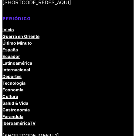
[SHORTCODE_REDES_AQUI]
PERIÓDICO
Inicio
Guerra en Oriente
Último Minuto
España
Ecuador
Latinoamérica
Internacional
Deportes
Tecnología
Economía
Cultura
Salud & Vida
Gastronomía
Farandula
IberoaméricaTV
[SHORTCODE_MENU_1]