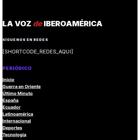
LA VOZ
de
IBEROAMÉRICA
SÍGUENOS EN REDES
[SHORTCODE_REDES_AQUI]
PERIÓDICO
Inicio
Guerra en Oriente
Último Minuto
España
Ecuador
Latinoamérica
Internacional
Deportes
Tecnología