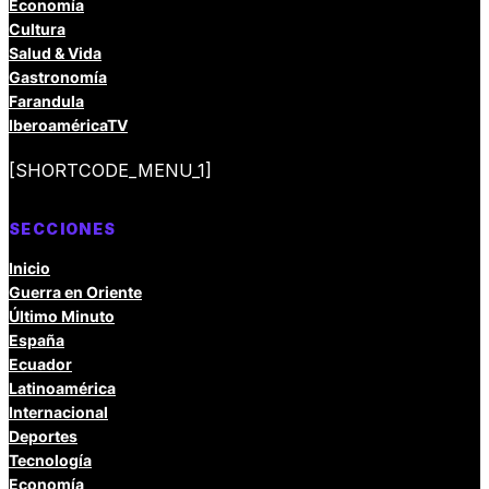
Economía
Cultura
Salud & Vida
Gastronomía
Farandula
IberoaméricaTV
[SHORTCODE_MENU_1]
SECCIONES
Inicio
Guerra en Oriente
Último Minuto
España
Ecuador
Latinoamérica
Internacional
Deportes
Tecnología
Economía