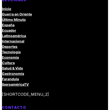
Inicio
Guerra en Oriente
Último Minuto
España
Ecuador
Latinoamérica
Internacional
Deportes
Tecnología
Economía
Cultura
Salud & Vida
Gastronomía
Farandula
IberoaméricaTV
[SHORTCODE_MENU_2]
CONTACTO