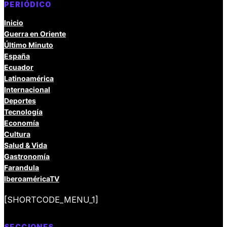
PERIÓDICO
Inicio
Guerra en Oriente
Último Minuto
España
Ecuador
Latinoamérica
Internacional
Deportes
Tecnología
Economía
Cultura
Salud & Vida
Gastronomía
Farandula
IberoaméricaTV
[SHORTCODE_MENU_1]
SECCIONES