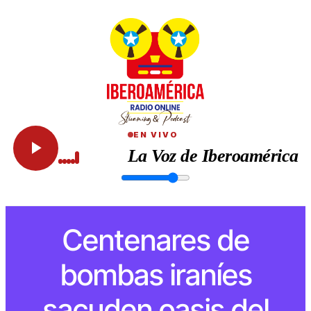
EN VIVO
La Voz de Iberoamérica
Centenares de
bombas iraníes
sacuden oasis del