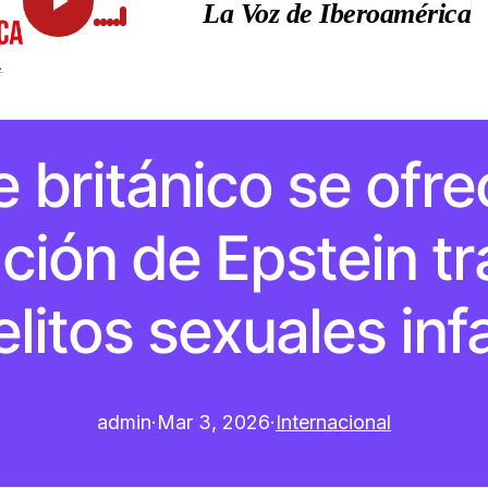
La Voz de Iberoamérica
 británico se ofre
ción de Epstein t
litos sexuales inf
admin
·
Mar 3, 2026
·
Internacional