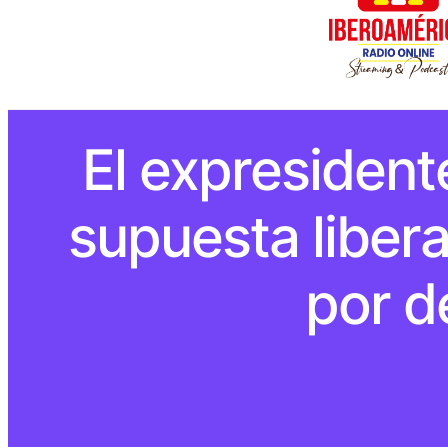
El expresidente
supuesta libera
por de