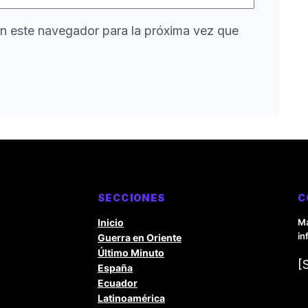
n este navegador para la próxima vez que
SECCIONES
C
Inicio
Ma
in
Guerra en Oriente
Último Minuto
[
España
Ecuador
Latinoamérica