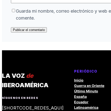
Guarda mi nombre, correo electrónico y web e
comente.
PERIÓDICO
LA VOZ
de
Inicio
IBEROAMÉRICA
Guerra en Oriente
Último Minuto
España
SÍGUENOS EN REDES
Ecuador
[SHORTCODE_REDES_AQUI]
Latinoamérica