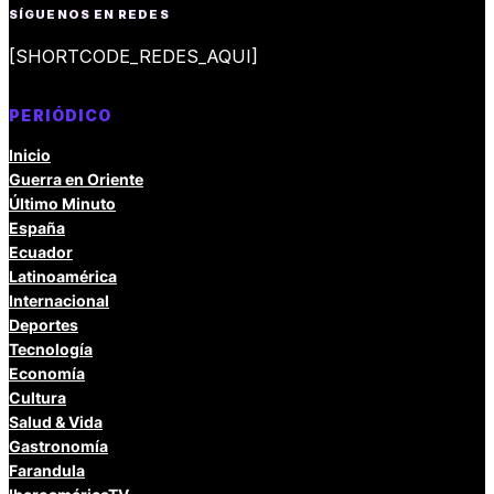
SÍGUENOS EN REDES
[SHORTCODE_REDES_AQUI]
PERIÓDICO
Inicio
Guerra en Oriente
Último Minuto
España
Ecuador
Latinoamérica
Internacional
Deportes
Tecnología
Economía
Cultura
Salud & Vida
Gastronomía
Farandula