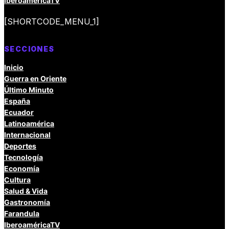
IberoaméricaTV
[SHORTCODE_MENU_1]
SECCIONES
Inicio
Guerra en Oriente
Último Minuto
España
Ecuador
Latinoamérica
Internacional
Deportes
Tecnología
Economía
Cultura
Salud & Vida
Gastronomía
Farandula
IberoaméricaTV