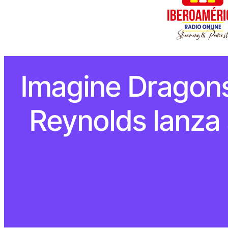
Imagine Dragons
Reynolds lanza 