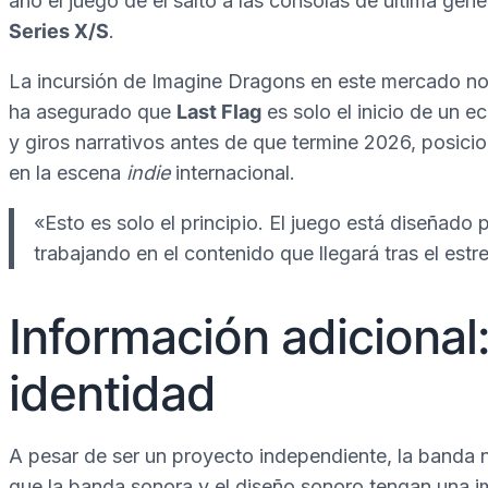
año el juego dé el salto a las consolas de última ge
Series X/S
.
La incursión de Imagine Dragons en este mercado no
ha asegurado que
Last Flag
es solo el inicio de un 
y giros narrativos antes de que termine 2026, posic
en la escena
indie
internacional.
«Esto es solo el principio. El juego está diseñado
trabajando en el contenido que llegará tras el estr
Información adicional:
identidad
A pesar de ser un proyecto independiente, la banda
que la banda sonora y el diseño sonoro tengan una im