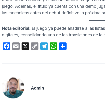
juego. Además, el título ya cuenta con una demo juga
las mecánicas antes del debut definitivo la próxima 
Nota editorial:
El juego ya puede añadirse a las lista
digitales, consolidando una de las transiciones de la
F
E
X
C
T
W
C
a
m
o
el
h
o
c
ail
p
e
at
m
e
y
gr
s
p
b
Li
a
A
ar
o
n
m
p
tir
Admin
o
k
p
k