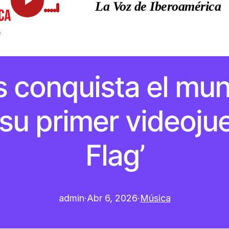
La Voz de Iberoamérica
 conquista el mun
su primer videojue
Flag’
admin
·
Abr 6, 2026
·
Música