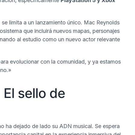
neración, específicamente
PlayStation 5 y Xbox
 se limita a un lanzamiento único. Mac Reynolds
ecosistema que incluirá nuevos mapas, personajes
ionando al estudio como un nuevo actor relevante
 para evolucionar con la comunidad, y ya estamos
eno.»
 El sello de
 no ha dejado de lado su ADN musical. Se espera
portancia capital en la experiencia inmersiva del