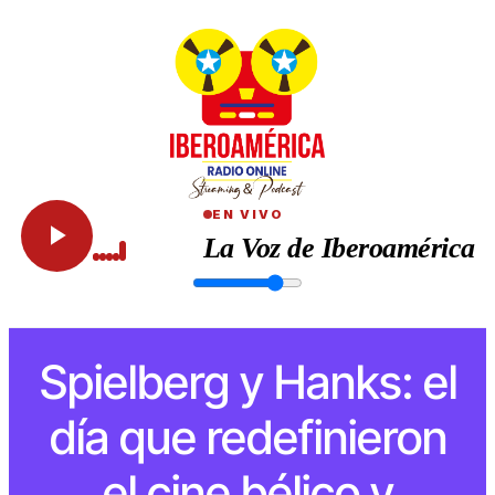
EN VIVO
La Voz de Iberoamérica
Spielberg y Hanks: el
día que redefinieron
el cine bélico y