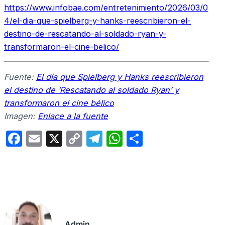
https://www.infobae.com/entretenimiento/2026/03/0
4/el-dia-que-spielberg-y-hanks-reescribieron-el-
destino-de-rescatando-al-soldado-ryan-y-
transformaron-el-cine-belico/
Fuente:
El día que Spielberg y Hanks reescribieron
el destino de ‘Rescatando al soldado Ryan’ y
transformaron el cine bélico
Imagen:
Enlace a la fuente
F
E
X
C
T
W
C
a
m
o
el
h
o
c
ail
p
e
at
m
e
y
gr
s
p
b
Li
a
A
ar
o
n
m
p
tir
Admin