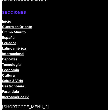
SECCIONES
Inicio
Guerra en Oriente
Último Minuto
España
Ecuador
Latinoamérica
Internacional
Deportes
Tecnología
Economía
Cultura
Salud & Vida
Gastronomía
Farandula
IberoaméricaTV
[SHORTCODE_MENU_2]