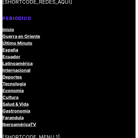
[SHORTCODE_REDES_AQUI]
PERIÓDICO
Inicio
Guerra en Oriente
Último Minuto
España
Ecuador
Latinoamérica
Internacional
Deportes
Tecnología
Economía
Cultura
Salud & Vida
Gastronomía
Farandula
IberoaméricaTV
[SHORTCODE_MENU_1]