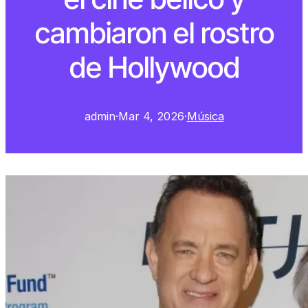
cambiaron el rostro
de Hollywood
admin
·
Mar 4, 2026
·
Música