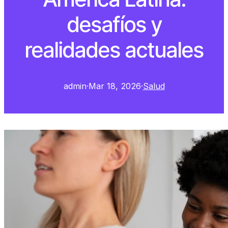
desafíos y
realidades actuales
admin
·
Mar 18, 2026
·
Salud