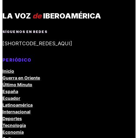
LA VOZ
de
IBEROAMÉRICA
SÍGUENOS EN REDES
[SHORTCODE_REDES_AQUI]
PERIÓDICO
Inicio
Guerra en Oriente
Último Minuto
España
Ecuador
Latinoamérica
Internacional
Deportes
Tecnología
Economía