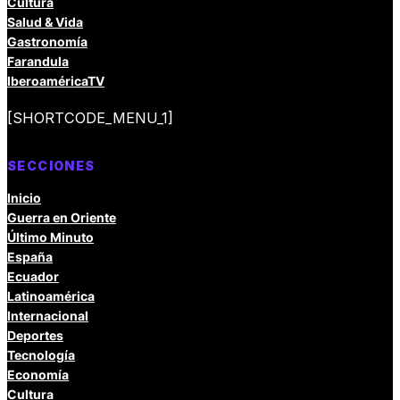
Cultura
Salud & Vida
Gastronomía
Farandula
IberoaméricaTV
[SHORTCODE_MENU_1]
SECCIONES
Inicio
Guerra en Oriente
Último Minuto
España
Ecuador
Latinoamérica
Internacional
Deportes
Tecnología
Economía
Cultura