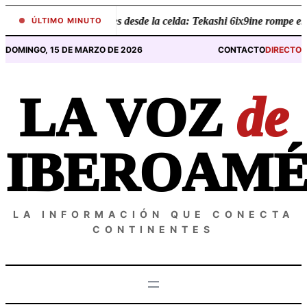
Saltar
•
Revelaciones desde la celda: Tekashi 6ix9ine rompe el si
ÚLTIMO MINUTO
al
contenido
DOMINGO, 15 DE MARZO DE 2026
CONTACTO
DIRECTO
LA VOZ
de
IBEROAMÉ
LA INFORMACIÓN QUE CONECTA
CONTINENTES