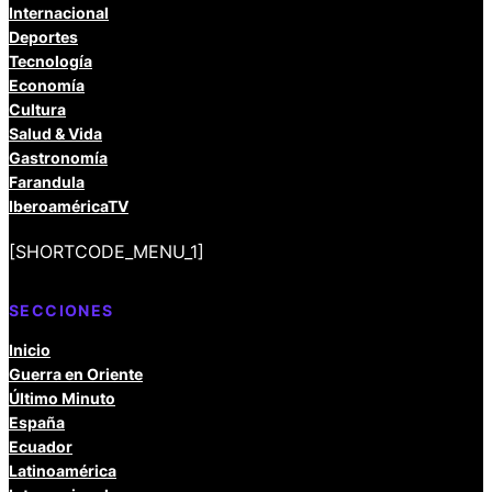
Internacional
Deportes
Tecnología
Economía
Cultura
Salud & Vida
Gastronomía
Farandula
IberoaméricaTV
[SHORTCODE_MENU_1]
SECCIONES
Inicio
Guerra en Oriente
Último Minuto
España
Ecuador
Latinoamérica